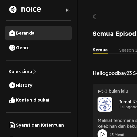
Semua Episod
Beranda
Genre
Semua
Season 
Koleksimu
Hellogoodbay23 S
History
5
3 bulan lalu
Konten disukai
Jurnal K
Hellogoo
Melihat fenomena s
Syarat dan Ketentuan
kelebihan dan kek
15 Menit