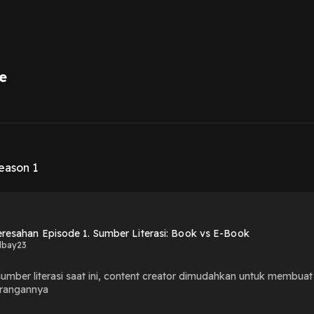
e
1
eason 1
eresahan Episode 1. Sumber Literasi: Book vs E-Book
dbay23
umber literasi saat ini, content creator dimudahkan untuk membuat
urangannya