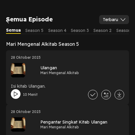
Semua Episode
Terbaru
Semua
Season 5
Season 4
Season 3
Season 2
Season 1
Mari Mengenal Alkitab Season 5
28 Oktober 2023
Ulangan
Mari Mengenal Alkitab
Isi kitab Ulangan.
10 Menit
28 Oktober 2023
Pengantar Singkat Kitab Ulangan
Mari Mengenal Alkitab