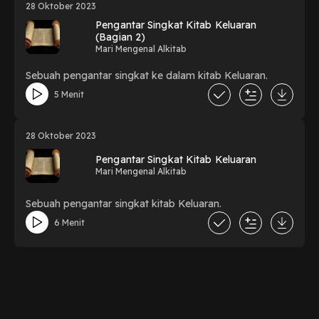
28 Oktober 2023
Pengantar Singkat Kitab Keluaran
(Bagian 2)
Mari Mengenal Alkitab
Sebuah pengantar singkat ke dalam kitab Keluaran.
5 Menit
28 Oktober 2023
Pengantar Singkat Kitab Keluaran
Mari Mengenal Alkitab
Sebuah pengantar singkat kitab Keluaran.
6 Menit