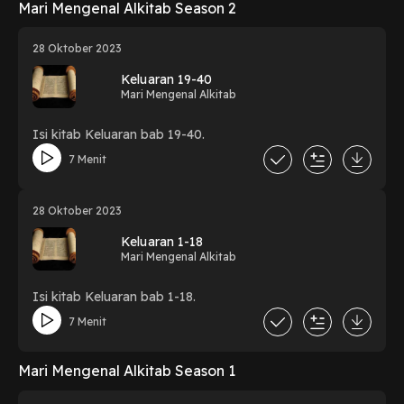
Mari Mengenal Alkitab Season 2
28 Oktober 2023
Keluaran 19-40
Mari Mengenal Alkitab
Isi kitab Keluaran bab 19-40.
7 Menit
28 Oktober 2023
Keluaran 1-18
Mari Mengenal Alkitab
Isi kitab Keluaran bab 1-18.
7 Menit
Mari Mengenal Alkitab Season 1