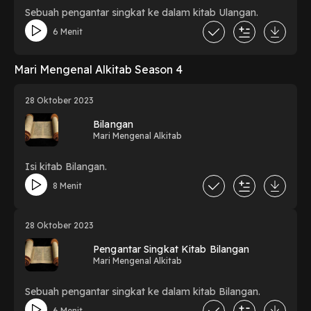
Sebuah pengantar singkat ke dalam kitab Ulangan.
6 Menit
Mari Mengenal Alkitab Season 4
28 Oktober 2023
Bilangan
Mari Mengenal Alkitab
Isi kitab Bilangan.
8 Menit
28 Oktober 2023
Pengantar Singkat Kitab Bilangan
Mari Mengenal Alkitab
Sebuah pengantar singkat ke dalam kitab Bilangan.
6 Menit