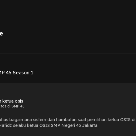
e
1
P 45 Season 1
n ketua osis
tos di SMP 45
bahas bagaimana sistem dan hambatan saat pemilihan ketua OSIS d
fidz selaku ketua OSIS SMP Negeri 45 Jakarta