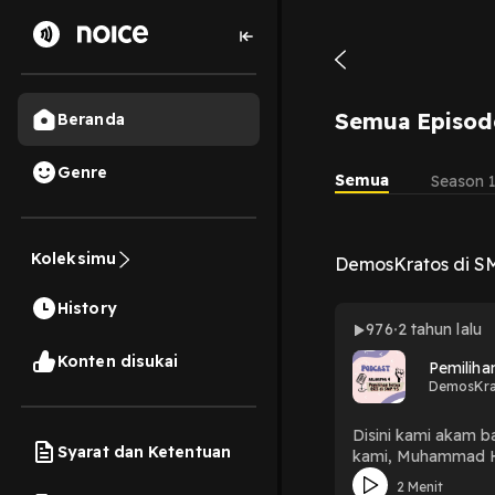
Semua Episod
Beranda
Genre
Semua
Season 
Koleksimu
DemosKratos di SM
History
976
2 tahun lalu
Konten disukai
Pemiliha
DemosKra
Disini kami akam 
Syarat dan Ketentuan
kami, Muhammad Ha
2 Menit