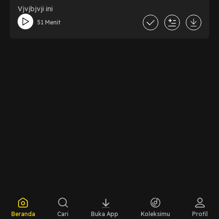
Vjvjbjvji ini
51 Menit
Beranda
Cari
Buka App
Koleksimu
Profil