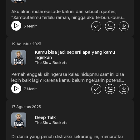
Aku akan mulai episode kali ini dari sebuah quotes,
“Sambutanmu terlalu ramah, hingga aku terburu-buru
menjadikanmu rumah.” Duh, emang kalau ramah itu
5 Menit
sebuah kesalahan, ya? Hmm, mari kita bahas.
19 Agustus 2023
Kamu bisa jadi seperti apa yang kamu
inginkan
The Slow Buckets
Pernah enggak sih ngerasa kalau hidupmu saat ini bisa
lebih baik lagi? Karena kamu belum ngeluarin potensi
terbaik dari dirimu. Kamu masih terjebak di rutinitasmu,
7 Menit
belum mengikuti kata hatimu untuk melakukan sesuatu?
Kalau kamu ngerasain hal ini, kamu enggak sendiri.
17 Agustus 2023
Deep Talk
The Slow Buckets
Di dunia yang penuh distraksi sekarang ini, menurutku