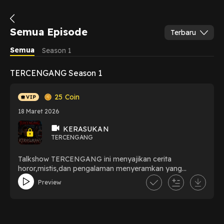
Semua Episode
Terbaru
Semua
Season 1
TERCENGANG Season 1
25
Coin
18 Maret 2026
KERASUKAN
TERCENGANG
Talkshow TERCENGANG ini menyajikan cerita
horor,mistis,dan pengalaman menyeramkan yang
mungkin terjadi di sekitar kita. Mulai dari cerita mistis,
Preview
supranatural, spiritual, urban legend, sosial dan budaya
di tengah masyarakat pada umumnya, hingga kisah
nyata dari penonton.Jika kamu pecinta cerita seram, di
sinilah akun referensi untuk cerita horor.Ayo