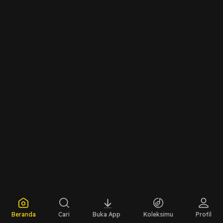
berlangganan, berikan komentar dan share
Beranda
Cari
Buka App
Koleksimu
Profil