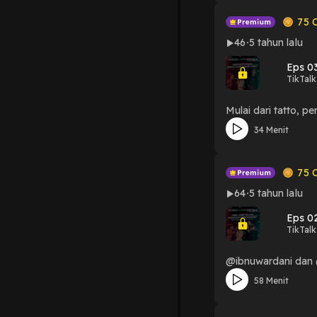
75
C
46
5 tahun lalu
Eps 0
TikTalk
Mulai dari tatto, 
34 Menit
75
C
64
5 tahun lalu
Eps 0
TikTalk
@ibnuwardani dan @
58 Menit