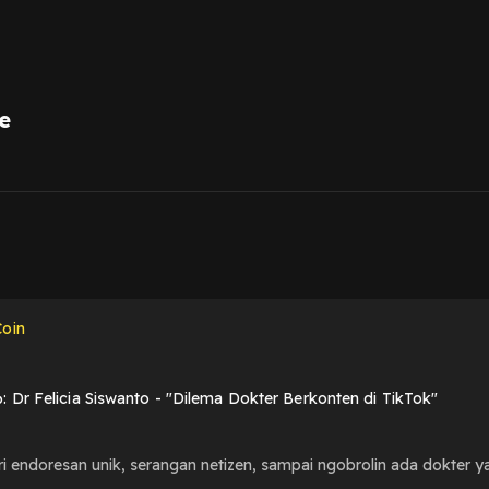
e
1
oin
: Dr Felicia Siswanto - "Dilema Dokter Berkonten di TikTok"
i endoresan unik, serangan netizen, sampai ngobrolin ada dokter ya