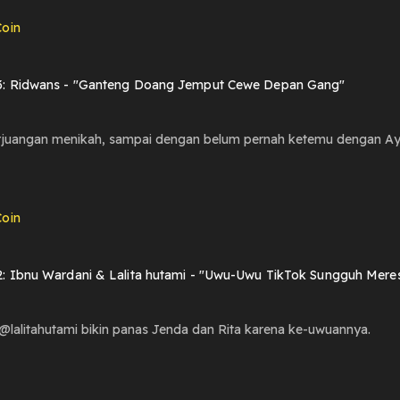
oin
3: Ridwans - "Ganteng Doang Jemput Cewe Depan Gang"
perjuangan menikah, sampai dengan belum pernah ketemu dengan Ayah
oin
2: Ibnu Wardani & Lalita hutami - "Uwu-Uwu TikTok Sungguh Mere
lalitahutami bikin panas Jenda dan Rita karena ke-uwuannya.