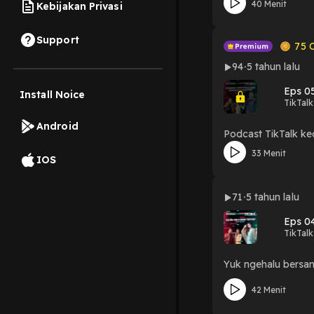
40 Menit
Kebijakan Privasi
Support
75
C
94
5 tahun lalu
Eps 05
Install Noice
TikTalk
Android
Podcast TikTalk ke
33 Menit
IOS
71
5 tahun lalu
Eps 04
TikTalk
Yuk ngehalu bersa
42 Menit