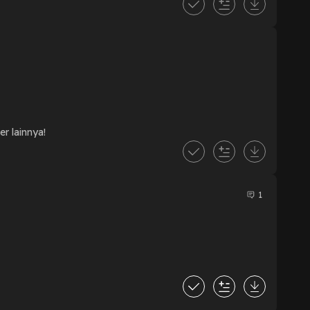
r lainnya!
1