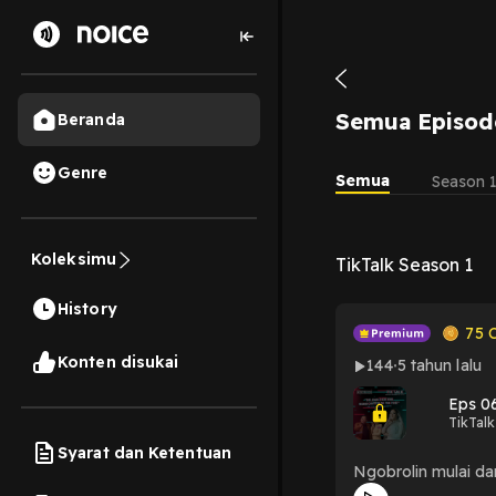
Semua Episod
Beranda
Genre
Semua
Season 
Koleksimu
TikTalk Season 1
History
75
C
Konten disukai
144
5 tahun lalu
Eps 06
TikTalk
Syarat dan Ketentuan
Ngobrolin mulai dar