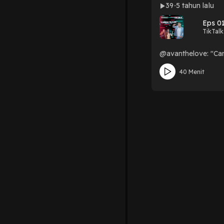
39
5 tahun lalu
Eps 01
TikTalk
@avanthelove: "Ca
40 Menit