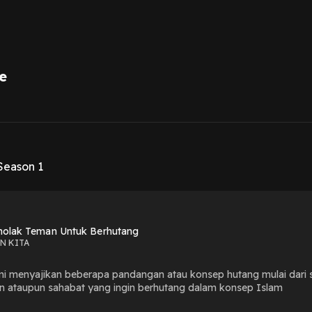
e
1
eason 1
nolak Teman Untuk Berhutang
N KITA
mi menyajikan beberapa pandangan atau konsep hutang mulai dari 
n ataupun sahabat yang ingin berhutang dalam konsep Islam