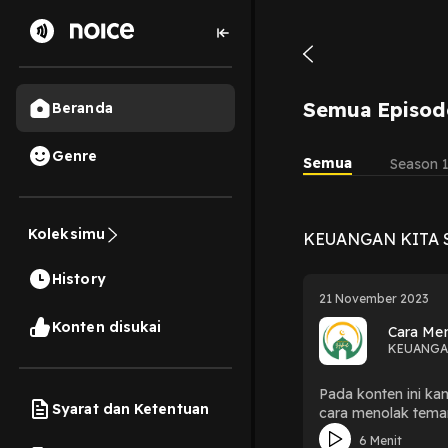
Semua Episod
Beranda
Genre
Semua
Season 
Koleksimu
KEUANGAN KITA S
History
21 November 2023
Konten disukai
Cara Me
KEUANGA
Pada konten ini ka
Syarat dan Ketentuan
cara menolak tema
6 Menit