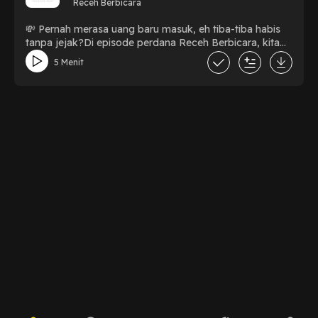
Receh Berbicara
💸 Pernah merasa uang baru masuk, eh tiba-tiba habis
tanpa jejak?Di episode perdana Receh Berbicara, kita
ngobrolin soal uang yang sering “kabur misterius”. Dari
5 Menit
jajan kecil sampai nongkrong, saldo bisa cepat tipis.
.Solusinya? Sesimpel nyatet keuangan biar nggak
bingung kemana perginya duit. letsgowwwwww!!!! 💃