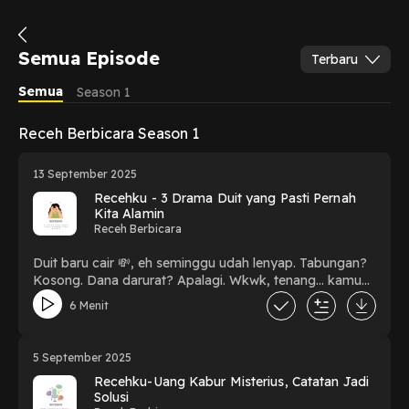
Semua Episode
Terbaru
Semua
Season 1
Receh Berbicara Season 1
13 September 2025
Recehku - 3 Drama Duit yang Pasti Pernah
Kita Alamin
Receh Berbicara
Duit baru cair 💸, eh seminggu udah lenyap. Tabungan?
Kosong. Dana darurat? Apalagi. Wkwk, tenang… kamu
nggak sendirian kok 😅.Di episode ini kita ngobrolin 3
6 Menit
drama duit yang pasti relate: boros kebablasan, nggak
punya dana darurat, sampai hidup tanpa rencana
keuangan. Obrolannya santai, receh, tapi dijamin bikin
5 September 2025
kamu mikir, “wah, gue banget nih.” 🤭Letsgowwwwww💃
Recehku-Uang Kabur Misterius, Catatan Jadi
Solusi