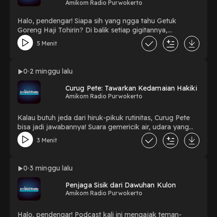
Amikom Radio Purwokerto
bikin betah, Slow Bar di Humility Homebrew wajib
masuk daftar kunjunganmu ya! [Ujian Tengah Semester
Halo, pendengar! Siapa sih yang ngga tahu Getuk
Jurnalistik Radio oleh Kevin Ray Djayalaras Putra]
Goreng Haji Tohirin? Di balik setiap gigitannya,
tersimpan kisah tentang tradisi, ketekunan, dan cita rasa
5 Menit
yang diwariskan dari generasi ke generasi. Di tengah
derasnya arus kuliner modern, jajanan khas Banyumas
ini tetap bertahan dengan mempertahankan resep,
0
2 minggu lalu
kualitas, dan keaslian rasa yang telah dicintai sejak dulu.
Penasaran kan bagaimana sejarahnya? Dengarkan
Curug Pete: Tawarkan Kedamaian Hakiki
Spotify Amikom Radio Purwokerto sampai detik terakhir
Amikom Radio Purwokerto
ya! [Ujian Tengah Semester Jurnalistik Radio oleh
Muhammad Nafish Rizqi Irwansyah]
Kalau butuh jeda dari hiruk-pikuk rutinitas, Curug Pete
bisa jadi jawabannya! Suara gemericik air, udara yang
sejuk, dan suasana alam yang masih asri menghadirkan
3 Menit
pengalaman yang sulit dilupakan. Tempat yang pas
untuk melepas penat, menikmati ketenangan, sekaligus
mengisi ulang energi. Siap merasakan sendiri
0
3 minggu lalu
keseruannya? Yuk, masukkan Curug Pete ke daftar
destinasi liburanmu berikutnya! [Ujian Tengah Semester
Penjaga Sisik dari Dawuhan Kulon
Jurnalistik Radio oleh Rafly Rachmansyah]
Amikom Radio Purwokerto
Halo, pendengar! Podcast kali ini mengajak teman-