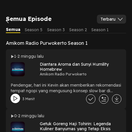
Semua Episode
Terbaru
Semua
Season 5
Season 3
Season 2
Season 1
Amikom Radio Purwokerto Season 1
1
2 minggu lalu
Diantara Aroma dan Sunyi Humility
Homebrew
Amikom Radio Purwokerto
Pendengar, hari ini Kevin akan memberikan rekomendasi
tempat ngopi yang mengusung konsep slow bar di
Purwokerto bagian selatan, yakni Humility Homebrew.
3 Menit
Humility menghadirkan pengalaman bersantai dengan
suasana yang hangat, nyaman, dan penuh cita rasa.
Cocok untuk menikmati waktu sendiri, berbincang
0
2 minggu lalu
bersama teman, atau sekadar melepas penat di tengah
Getuk Goreng Haji Tohirin: Legenda
padatnya aktivitas. Kalau pendengar sedang mencari
Kuliner Banyumas yang Tetap Eksis
tempat dengan kuliner yang lezat dan suasana yang