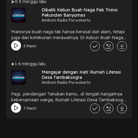
0
3 minggu lalu
Dibalik Kebun Buah Naga Pak Trisno
Pekunden Banyumas
Amikom Radio Purwokerto
Manisnya buah naga tak hanya berasal dari alam, tetapi
juga dari ketekunan merawatnya. Di Kebun Buah Naga
Pak Trisno, Desa Pekunden, Banyumas, setiap buah
3 Menit
adalah hasil dari kerja keras, kesabaran, dan kecintaan
terhadap pertanian. Yuk, kenali lebih dekat salah satu
potensi lokal yang membanggakan Banyumas [Ujian
1
4 minggu lalu
Tengah Semester Jurnalistik Radio oleh Galuh Ilyas
Mengajar dengan Hati: Rumah Literasi
Pradanu]
Desa Tambaksogra
Amikom Radio Purwokerto
Pagi.. pendengar! Tahukan kamu.. di tengah hangatnya
kebersamaan warga, Rumah Literasi Desa Tambaksogra
hadir sebagai ruang tumbuh bagi anak-anak dan
7 Menit
masyarakat untuk belajar, berkarya, serta
menumbuhkan budaya membaca. Literasi bukan hanya
tentang membaca buku, tetapi juga membuka
wawasan, merawat mimpi, dan menciptakan masa
depan yang lebih baik. Semoga semangat belajar terus