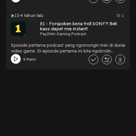
and Bones yang rilis deket-deket dengan God of War,
Game Robocop, sama rilisnya Diablo Immortal di
Indonesia!
13
4 tahun lalu
1
E1 - Forspoken kena troll SONY?! Beli
kaos dapet mie instan!!!
Pay2Win Gaming Podcast
Episode pertama podcast yang ngomongin tren di dunia
video game. Di episode pertama ini kita ngobrolin
tentang rilisnya trailer Valkyrie Elysium, diumumkannya
9 Menit
tanggal rilis God of War Ragnarok, padetnya rilsi game
JRPG di 2-3 bulan kedepan dan pengalaman beli kaos
special Final Fantasy dari Uniqlo.