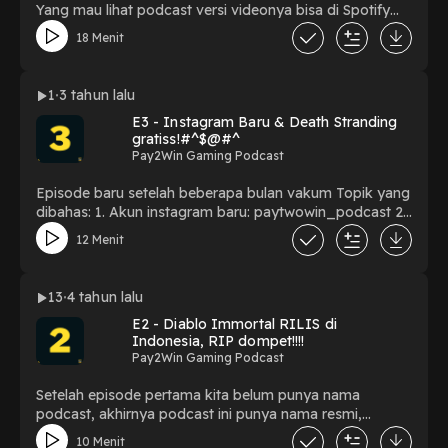
Yang mau lihat podcast versi videonya bisa di Spotify
yak!
18 Menit
1
3 tahun lalu
E3 - Instagram Baru & Death Stranding
gratiss!#^$@#^
Pay2Win Gaming Podcast
Episode baru setelah beberapa bulan vakum Topik yang
dibahas: 1. Akun instagram baru: paytwowin_podcast 2.
Game death stranding gratis di Epic Game Store 3.
12 Menit
Preview Chained Echoes
13
4 tahun lalu
E2 - Diablo Immortal RILIS di
Indonesia, RIP dompet!!!!
Pay2Win Gaming Podcast
Setelah episode pertama kita belum punya nama
podcast, akhirnya podcast ini punya nama resmi,
Podcast Pay2Win! Episode kali ini membahas game Skull
10 Menit