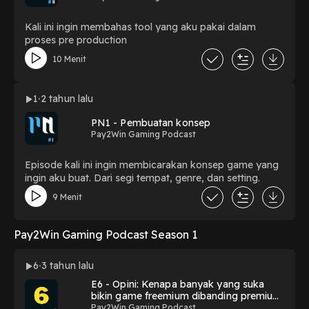
Kali ini ingin membahas tool yang aku pakai dalam
proses pre production
10 Menit
1
2 tahun lalu
PN1 - Pembuatan konsep
Pay2Win Gaming Podcast
Episode kali ini ingin membicarakan konsep game yang
ingin aku buat. Dari segi tempat, genre, dan setting.
9 Menit
Pay2Win Gaming Podcast Season 1
6
3 tahun lalu
E6 - Opini: Kenapa banyak yang suka
bikin game freemium dibanding premium
(edisi review status FB Kris Antoni)
Pay2Win Gaming Podcast