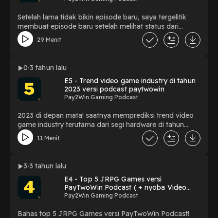
Setelah lama tidak bikin episode baru, saya tergelitik
membuat episode baru setelah melihat status dari
founder dari Toge Production, mas Kris Antoni tentang
29 Menit
banyaknya game dev Indonesia yang lebih memilih
membuat game Freemium daripada Premium. karena
saya malas menulis panjang lebar, saya akhirnya record
0
3 tahun lalu
episode baru saja untuk menyampaikan opini dari saya
E5 - Trend video game industry di tahun
Nb. Maaf settingan bass terlalu besar, settingan mixer
2023 versi podcast paytwowin
gak sengaja ke rubah.haha. kata2 premium dan
Pay2Win Gaming Podcast
freemium jadi samar untuk dibedakan, tapi semoga
kalian bisa membedakan dengan memahami
2023 di depan mata! saatnya memprediksi trend video
konteksnya
game industry terutama dari segi hardware di tahun
2023!
11 Menit
3
3 tahun lalu
E4 - Top 5 JRPG Games versi
PayTwoWin Podcast ( + nyoba Video
Podcast)
Pay2Win Gaming Podcast
Bahas top 5 JRPG Games versi PayTwoWin Podcast!