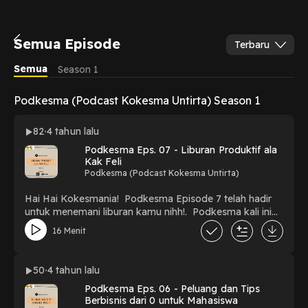
Semua Episode
Terbaru
Semua
Season 1
Podkesma (Podcast Kokesma Untirta) Season 1
82
4 tahun lalu
Podkesma Eps. 07 - Liburan Produktif ala
Kak Feli
Podkesma (Podcast Kokesma Untirta)
Hai Hai Kokesmania! Podkesma Episode 7 telah hadir
untuk menemani liburan kamu nihh!. Podkesma kali ini
kita bakal bahas liburan produktif ala Kak Feli. Apasih
16 Menit
liburan produktif itu? dan gimana sih liburan produktif
ala Kak Feli?. Pastinya pembahasannya asik, seru dan
bermanfaat banget loh temen temen! Yuk dengerin
50
4 tahun lalu
sampe selesai biar kamu bisa dapet insightnya dengan
Podkesma Eps. 06 - Peluang dan Tips
maximal! Narasumber Felisia Oktovia Manurung 🌐🌐🌐
Berbisnis dari 0 untuk Mahasiswa
Jangan lupa buat terus ikutin keseruan Kokesma dengan