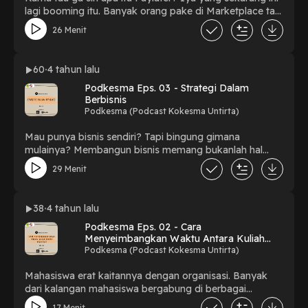
lagi booming itu. Banyak orang pake di Marketplace tapi
Paylater ga cuma di Marketplace aja loh! Kamu udah tau
26 Menit
seberapa banyak nih tentang Paylater? Yuk dengerin
Podkesma kali ini supaya kebih tau tentang Paylater!
Instagram : @azmiryan1 ----------------------------------
60
4 tahun lalu
-------------------------------- IG : kokesmauntirta Blog
Podkesma Eps. 03 - Strategi Dalam
: kokesmaofficial.blogspot.com Email :
Berbisnis
kokesmaofficial@gmail.com Business :
Podkesma (Podcast Kokesma Untirta)
kokesmartuntirta ------------------------------------------
------------------------- #KokesmaUntirta
Mau punya bisnis sendiri? Tapi bingung gimana
#BravoKopma #KokesmaJaya
mulainya? Membangun bisnis memang bukanlah hal
yang mudah. Memerlukan strategi yang tepat agar
29 Menit
bisnis yang kita bangun terus berkembang. Di
Podkesma kali ini kita akan membahas tuntas tentang
strategi dalam berbisnis, ditemenin sama Bang Idham
38
4 tahun lalu
(Alumni Kokesma Untirta 2018). Yuk simak podcast-nya
Podkesma Eps. 02 - Cara
sampe akhir untuk dapetin tips dan strategi dalam
Menyeimbangkan Waktu Antara Kuliah
berbisnis. Instagram : @mochidhammaulana ----------
dengan Organisasi
Podkesma (Podcast Kokesma Untirta)
-------------------------------------------------------- IG :
kokesmauntirta Blog : kokesmaofficial.blogspot.com
Mahasiswa erat kaitannya dengan organisasi. Banyak
Email : kokesmaofficial@gmail.com Business :
dari kalangan mahasiswa bergabung di berbagai
kokesmartuntirta ------------------------------------------
organisasi, mulai dari ukm sampai organisasi eksternal.
------------------------- #KokesmaUntirta
17 Menit