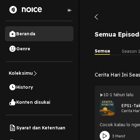
Semua Episod
Beranda
Genre
Semua
Season 
Koleksimu
Cerita Hari Ini Sea
History
10
1 tahun lalu
Konten disukai
EPS1-Ta
Cerita Hari
Cocok kalau lo nger
Syarat dan Ketentuan
3 Menit