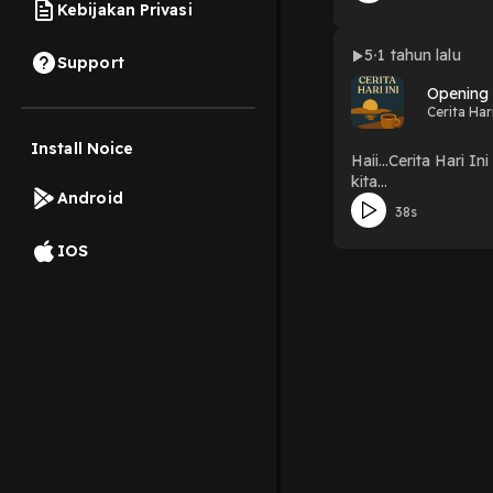
Kebijakan Privasi
5
1 tahun lalu
Support
Opening C
Cerita Hari
Install Noice
Haii...Cerita Hari 
kita...
Android
38s
IOS