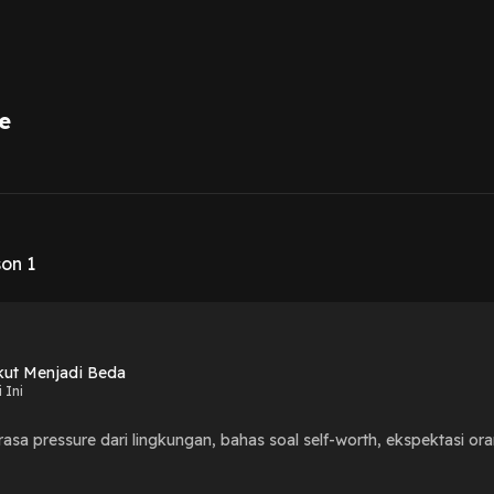
e
1
son 1
kut Menjadi Beda
 Ini
asa pressure dari lingkungan, bahas soal self-worth, ekspektasi orang