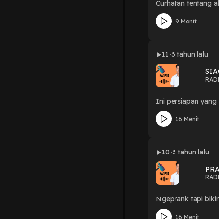
Curhatan tentang a
9 Menit
11
3 tahun lalu
SIA
RAD
Ini persiapan yang
16 Menit
10
3 tahun lalu
PRA
RAD
Ngeprank tapi biki
16 Menit