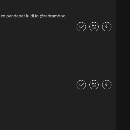
ui, bukan mengajari. Ini hanya catatan untuk mengingat pelajaran. Komen pendapat lu di ig ⁠@radramboo