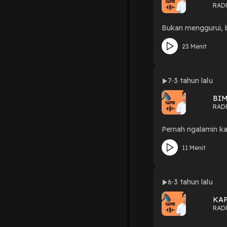
RAD
23 Menit
7
3 tahun lalu
BI
RAD
Pernah ngalamin k
11 Menit
6
3 tahun lalu
KA
RAD