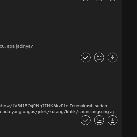
ucu, apa jadinya?
IBOijPNq7IHK6kvP1e Terimakasih sudah