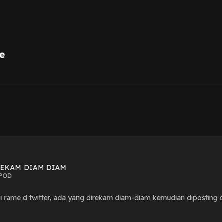
e
1
REKAM DIAM DIAM
POD
 rame d twitter, ada yang direkam diam-diam kemudian diposting di