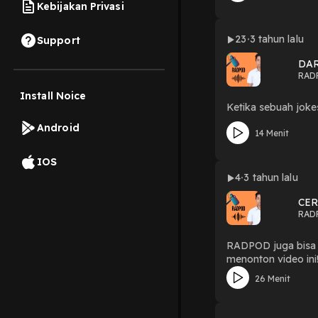
Kebijakan Privasi
23
3 tahun lalu
Support
DAR
RAD
Install Noice
Ketika sebuah jokes
Android
14 Menit
IOS
4
3 tahun lalu
CER
RAD
RADPOD juga bisa did
menonton video ini! Subscribe biar ga ketinggalan video baru di channel ini. Komen kalo ada yang bagus/jelek/kurang/kritik/saran langsu
tulis di kolom kome
26 Menit