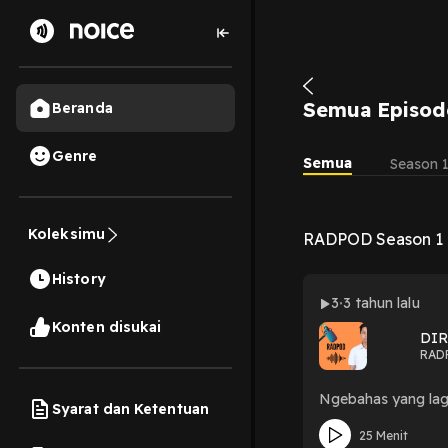
Semua Episod
Beranda
Genre
Semua
Season 
Koleksimu
RADPOD Season 1
History
3
3 tahun lalu
Konten disukai
DI
RAD
Ngebahas yang lagi
Syarat dan Ketentuan
25 Menit