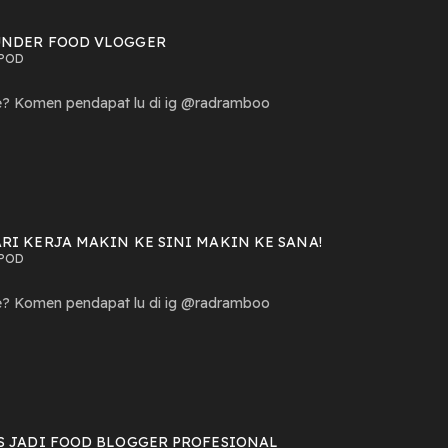
UNDER FOOD VLOGGER
POD
e? Komen pendapat lu di ig ⁠@radramboo
RI KERJA MAKIN KE SINI MAKIN KE SANA!
POD
Setuju ga sama gue? Komen pendapat lu di ig ⁠@radramboo
S JADI FOOD BLOGGER PROFESIONAL