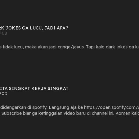
K JOKES GA LUCU, JADI APA?
POD
 tidak lucu, maka akan jadi cringe/jayus. Tapi kalo dark jokes ga l
ITA SINGKAT KERJA SINGKAT
POD
engarkan di spotify! Langsung aja ke https://open.spotify.com/show/1V34
ng aja
ntar ya!