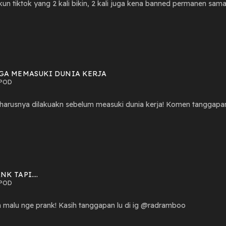
kun tiktok yang 2 kali bikin, 2 kali juga kena banned permanen sa
GA MEMASUKI DUNIA KERJA
POD
 harusnya dilakuakn sebelum measuki dunia kerja! Komen tanggapa
NK TAPI....
POD
n malu nge prank! Kasih tanggapan lu di ig @radramboo