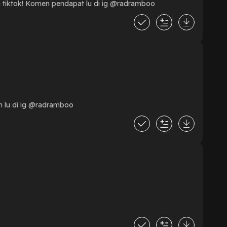
ma tiktok! Komen pendapat lu di ig @radramboo
n lu di ig @radramboo