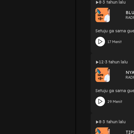
8
3 tahun lalu
BL
RAD
Setuju ga sama gu
17 Menit
12
3 tahun lalu
NYA
RAD
29 Menit
8
3 tahun lalu
TIP