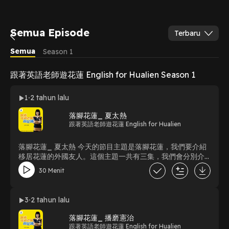
Semua Episode
Terbaru
Semua
Season 1
跟著英語老師遊花蓮 English for Hualien Season 1
1
2 tahun lalu
落腳花蓮_ 夏太熱
跟著英語老師遊花蓮 English for Hualien
落腳花蓮_ 夏太熱 今天的節目主題是落腳花蓮，我們要介紹
移居花蓮的外國友人。這個主題一共有三集，我們會分別介
紹三組外國人士。今天是落腳花蓮系列之三，我們要為大家
30 Menit
介紹，來自美國奧克拉荷馬州的Terry Sommers。 在花蓮
市的美崙地區、距離松園別館不遠之處，在轉彎的地方，空
氣裡常有一股烤Pizza的香氣。沒錯，就是那裡。Terry
3
2 tahun lalu
Sommers在花蓮市開一家Pizza小店，店名叫做「夏太
熱」。 為什麼叫夏太熱呢? 因為Sommers 是德文的夏天，
落腳花蓮_ 播磨憲治
與英文的summer相同意思，而Terry 的讀音類似中文的太
跟著英語老師遊花蓮 English for Hualien