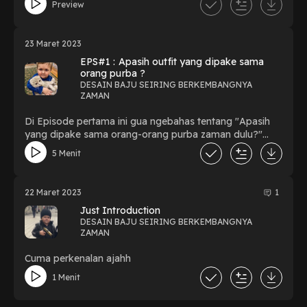
Preview
iconic dimasanya
23 Maret 2023
EPS#1 : Apasih outfit yang dipake sama
orang purba ?
DESAIN BAJU SEIRING BERKEMBANGNYA
ZAMAN
Di Episode pertama ini gua ngebahas tentang "Apasih
yang dipake sama orang-orang purba zaman dulu?"
apakah mereka bugil?, atau malah sudah ada Calvin
5 Menit
Klein?. Yang kepo langsung aja dengerin. Cusss
22 Maret 2023
1
Just Introduction
DESAIN BAJU SEIRING BERKEMBANGNYA
ZAMAN
Cuma perkenalan ajahh
1 Menit