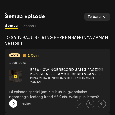
Semua Episode
Terbaru
Semua
Season 1
DESAIN BAJU SEIRING BERKEMBANGNYA ZAMAN
Season 1
1
Coin
1 Juni 2023
EPS#4 GW NGERECORD JAM 3 PAGI??!!!
KOK BISA??? SAMBIL BERBINCANG
SANTAI TENTANG TREND Y2K?
DESAIN BAJU SEIRING BERKEMBANGNYA
ZAMAN
Di episode spesial jam 3 subuh ini gw bakalan
ngomongin tentang trend Y2K nih. Walaupun lemes2
tapi masih GACOR!
Preview