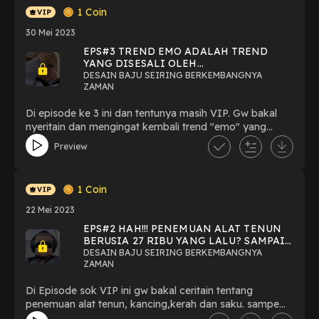
1
Coin
30 Mei 2023
EPS#3 TREND EMO ADALAH TREND
YANG DISESALI OLEH
PENGIKUTNYA??? KOK BISA??? .
DESAIN BAJU SEIRING BERKEMBANGNYA
ZAMAN
Di episode ke 3 ini dan tentunya masih VIP. Gw bakal
nyeritain dan mengingat kembali trend "emo" yang
sangat cringe yang dulu sempat meledak pada tahun
Preview
2010.
1
Coin
22 Mei 2023
EPS#2 HAH!!! PENEMUAN ALAT TENUN
BERUSIA 27 RIBU YANG LALU? SAMPAI
ELVIS "CUTBRAY" PRESLEY
DESAIN BAJU SEIRING BERKEMBANGNYA
ZAMAN
Di Episode sok VIP ini gw bakal ceritain tentang
penemuan alat tenun, kancing,kerah dan saku. sampe
ngomongin tentang Elvis "Cutbreh" Presley yang sangat