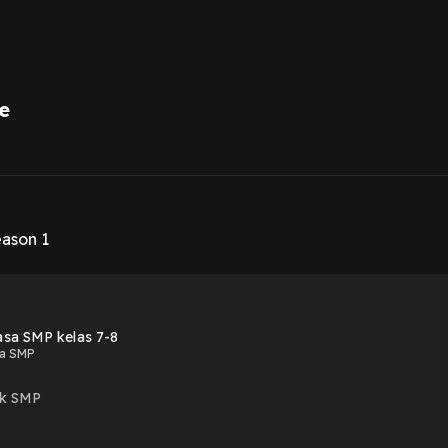
e
1
ason 1
sa SMP kelas 7-8
a SMP
uk SMP