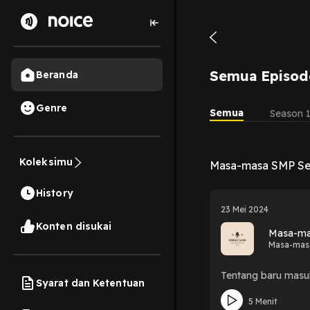
Semua Episod
Beranda
Genre
Semua
Season 
Koleksimu
Masa-masa SMP Se
History
23 Mei 2024
Konten disukai
Masa-ma
Masa-mas
Tentang baru mas
Syarat dan Ketentuan
5 Menit