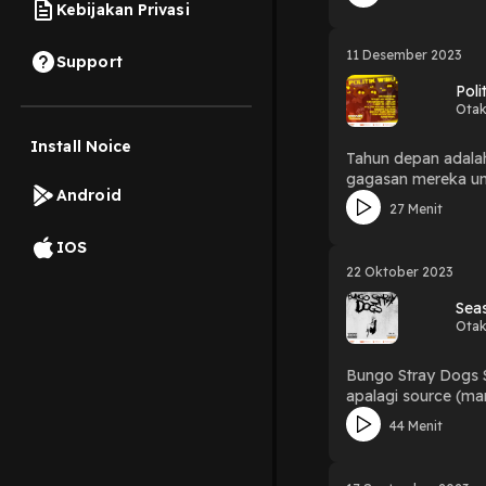
sihir, dihuni oleh 
Kebijakan Privasi
Hosted by: Denif,
11 Desember 2023
Support
Pol
Otak
Install Noice
Tahun depan adalah
gagasan mereka un
Android
seperti otaku. Apa
27 Menit
mari kita bahas...
IOS
22 Oktober 2023
Sea
Otak
Bungo Stray Dogs S
apalagi source (ma
yaudah sih, mendin
44 Menit