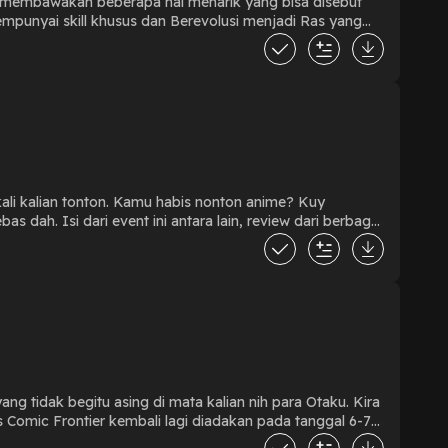
ra membawakan beberapa hal menarik yang bisa disebut
punyai skill khusus dan Berevolusi menjadi Ras yang
n. Hosted by: Lort & Anton
kali kalian tonton. Kamu habis nonton anime? Kuy
as dah. Isi dari event ini antara lain, review dari berbagai
ri diskusi tersebut dapat menjadi sebuah rekomendasi atau
ertulis maupun langsung open mic loh! YUK JOIN
ang tidak begitu asing di mata kalian nih para Otaku. Kira
erupakan event yang seperti apa? Dengerin podcast kita