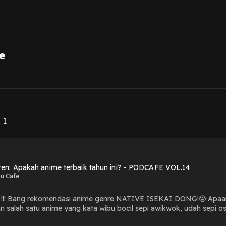
e
1
 1
eren: Apakah anime terbaik tahun ini? - PODCAFE VOL.14
u Cafe
 !!! Bang rekomendasi anime genre NATIVE ISEKAI DONG!🤓 Apaan t
 salah satu anime yang kata wibu bocil sepi awikwok, udah sepi ost
Frieren, Anime petualangan, fantasi, dan shounen dengan tema Arti 