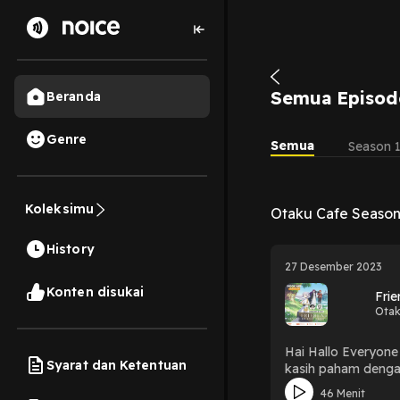
Semua Episod
Beranda
Genre
Semua
Season 
Koleksimu
Otaku Cafe Season
History
27 Desember 2023
Konten disukai
Fri
Otak
Hai Hallo Everyone
Syarat dan Ketentuan
kasih paham dengan
Kenalin nih anime 
46 Menit