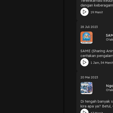
Tereinkarnasi kedu
dengan keberagaman
lebih Kuat. Dan pa
19 Menit
28 Juli 2023
SAM
Otak
SAME (Sharing Anim
ceritakan pengalama
sudut pandang, baha
1 Jam, 54 Meni
pertimbangan kalia
DISCORD!
20 Mei 2023
Ngo
Otak
Di tengah banyak se
kira apa ya? Betul, Comifuro. Setelah melewati 8 bulan lamanya, akhirnya Comifuro alias Comic
Mei 2023 di ICE BS