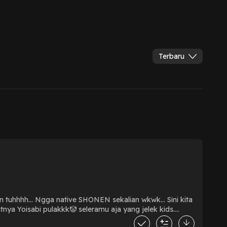
Terbaru
uhhhh... Ngga native SHONEN sekalian wkwk... Sini kita
nya Yoisabi pulakkk🤡 seleramu aja yang jelek kids.
Dari kehidupan abadi. Dalam dunia yang diperindah oleh