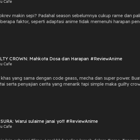
u Cafe
krev makin sepi? Padahal season sebelumnya cukup rame dan pali
berapa faktor, seperti adaptasi anime tidak memenuhi harapan p
si yang minim, terlebih akses-akses untuk menjangkau kurang ber
 Ekos
LTY CROWN: Mahkota Dosa dan Harapan #ReviewAnime
u Cafe
iri khas yang sama dengan code geass, mecha dan super power. B
tai serta penyajian cerita yang menarik tapi simple maka guilty cr
tens, drama emosional, dan elemen fiksi ilmiah yang menarik. Anime
, dan pengorbanan dalam suasana yang gelap dan futuristik. Hosted 
SURA: Warui sulaime janai yo!!! #ReviewAnime
u Cafe