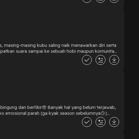
beneran bagus? sini kita bahas bareng-bareng di podcast! |
, masing-masing kubu saling naik menawarkan diri serta
apatkan suara sampai ke sebuah hobi maupun komunitas
a, sehingga acara hanya untuk bersenang-senang? IKZ
 bingung dan berfikir🤓 Banyak hal yang belum terjawab,
leks emosional parah (ga kyak season sebelumnya🙃)