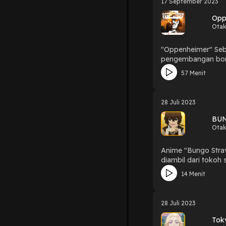
17 September 2023
Opp
Otak
"Oppenheimer" Sebu
pengembangan bom a
hingga menjadi pe
57 Menit
aspek ilmiah, film
yang dikembangkann
cerita yang menarik
28 Juli 2023
& Ilham Record by:
BUN
Otak
Anime "Bungo Stray
diambil dari tokoh
cerita yang unik h
14 Menit
28 Juli 2023
Tok