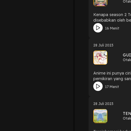
Otak
Kenapa season 2 To
disebabkan oleh be
penyebaran informa
16 Menit
Hosted by: Hess &
28 Juli 2023
GUI
Otak
Anime ini punya c
pemikiran yang san
unsur aksi yang in
17 Menit
persahabatan, cinta
28 Juli 2023
TEN
Otak