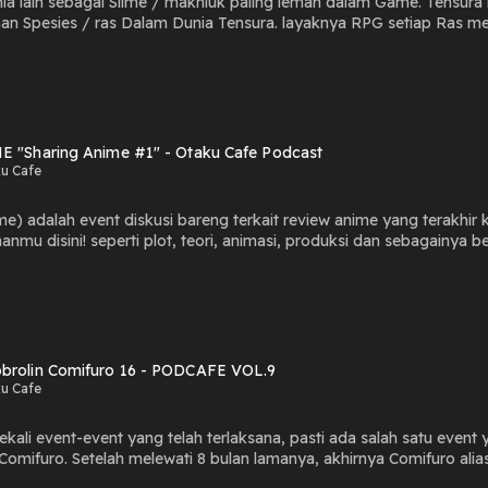
nia lain sebagai Slime / makhluk paling lemah dalam Game. Tensu
 Spesies / ras Dalam Dunia Tensura. layaknya RPG setiap Ras mem
stinya dimana Ada RPG pasti ada last Boss / Raja Iblis dan Pahlawa
E "Sharing Anime #1" - Otaku Cafe Podcast
u Cafe
e) adalah event diskusi bareng terkait review anime yang terakhir 
nmu disini! seperti plot, teori, animasi, produksi dan sebagainya beb
s lebih dalam, anime literasi, berdebat, hingga roasting. Hasil da
t
n yang untuk menonton anime. Oh iya kalian boleh review secara t
brolin Comifuro 16 - PODCAFE VOL.9
u Cafe
kali event-event yang telah terlaksana, pasti ada salah satu event y
 Frontier kembali lagi diadakan pada tanggal 6-7
D Tangerang. Kira-kira kalian tau gak sih Comifuro itu apa? Dan m