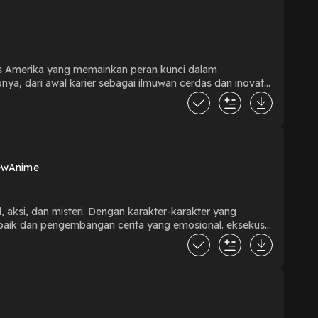
tis Amerika yang memainkan peran kunci dalam
a, dari awal karier sebagai ilmuwan cerdas dan inovatif
uk mengembangkan bom atom. Selain menggambarkan
nheimer ketika menyadari kekuatan destruktif senjata
lian papan atas, "Oppenheimer" berhasil menyajikan
n yang mempengaruhi dunia. Hosted by: Ekos
iewAnime
aksi, dan misteri. Dengan karakter-karakter yang
g baik dan pengembangan cerita yang emosional. eksekusi
aka Chan & Ekos