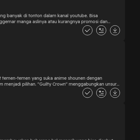
ng banyak di tonton dalam kanal youtube. Bisa
enggemar manga aslinya atau kurangnya promosi dan
sahabat khususnya pada lingkup remaja/anak-anak.
uat temen-temen yang suka anime shounen dengan
own menjadi pilihan. "Guilty Crown" menggabungkan unsur-
 ini mengeksplorasi tema-tema seperti kekuatan,
by: Rilia, Enters & Lort