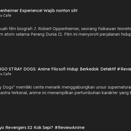
enheimer Experience! Wajib nonton sih!
u Cafe
ah film biografi J. Robert Oppenheimer, seorang fisikawan teore
tom selama Perang Dunia II. Film ini menyoroti perjalanan hidupny
mimpin Proyek Manhattan, program rahasia Amerika Serikat unt
 ini juga mengeksplorasi dilema moral dan etika yang dihadapi Oppe
ya. Dengan pengarahan kuat Cristopher Nolan dibarengi akting bri
 dan menggugah pemirsa untuk merenungkan dampak peristiwa dankeputusa
 Jay Alter
GO STRAY DOGS: Anime Filosofi Hidup Berkedok Detektif #Rev
u Cafe
 Dogs" memiliki cerita menarik menggabungkan unsur supernatural, 
 sastra terkenal, anime ini menampilkan pertumbuhan karakter yan
ingga plot twist yang tak terduga, coba deh nonton... Hosted by: B
yo Revengers S2 Kok Sepi? #ReviewAnime