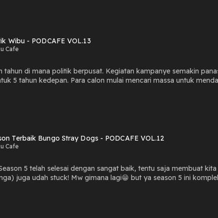
beragam ras, dan dipenuhi dengan tantangan epik. Apakah anime ini 
 ZhangJhang, & Devan
itik Wibu - PODCAFE VOL.13
u Cafe
 tahun di mana politik berpusat. Kegiatan kampanye semakin panas
tuk 5 tahun kedepan. Para calon mulai mencari massa untuk mend
kah sah-sah saja untuk kepentingan politik? Apakah tidak perlu ad
son Terbaik Bungo Stray Dogs - PODCAFE VOL.12
u Cafe
eason 5 telah selesai dengan sangat baik, tentu saja membuat kita
nga) juga udah stuck! Mw gimana lagi😁 but ya season 5 ini komp
g kita bahas di podcast! Hosted by: Baka Chan & Ekos