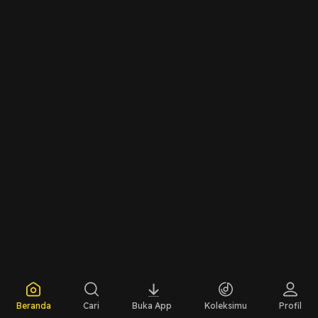
yang di buat oleh mantan ksatria negeri eudora.saksikan
cerita selanjutnya....., hanya di RE STUDIO WRITER
Beranda
Cari
Buka App
Koleksimu
Profil