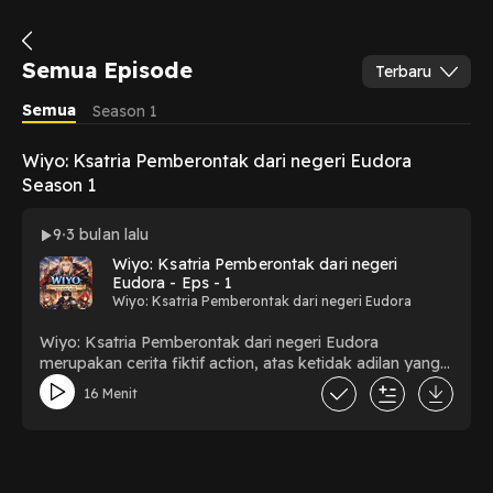
Semua Episode
Terbaru
Semua
Season 1
Wiyo: Ksatria Pemberontak dari negeri Eudora
Season 1
9
3 bulan lalu
Wiyo: Ksatria Pemberontak dari negeri
Eudora - Eps - 1
Wiyo: Ksatria Pemberontak dari negeri Eudora
Wiyo: Ksatria Pemberontak dari negeri Eudora
merupakan cerita fiktif action, atas ketidak adilan yang
di alami oleh rakyat eudora,ia ditindas terus – menerus
16 Menit
oleh raja barunya yang bernama La Gracia dengan gelar
Capital King de Eudora XVII,sehingga banyak
rakyatnya mengungsi ke negara tetangga, serta
sebagian rakyatnya menjadi pemberontak dengan
bergabung ke organisasi – organisasi pemberontak