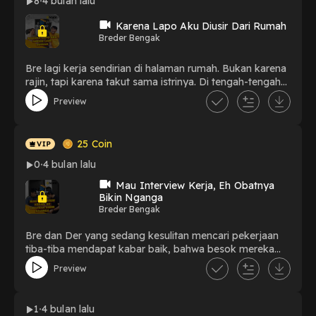
8
4 bulan lalu
Karena Lapo Aku Diusir Dari Rumah
Breder Bengak
Bre lagi kerja sendirian di halaman rumah. Bukan karena
rajin, tapi karena takut sama istrinya. Di tengah-tengah
bekerja itu, Der datang. Dengan penuh percaya diri, der
Preview
memberikan saran kepada bre agar mereka bisa pergi
ke lapo dan bre terbebas dari pekerjaan yang diberikan
istrinya. Benarkah saran der akan manjur? apa justru
25
Coin
membawa petaka?
0
4 bulan lalu
Mau Interview Kerja, Eh Obatnya
Bikin Nganga
Breder Bengak
Bre dan Der yang sedang kesulitan mencari pekerjaan
tiba-tiba mendapat kabar baik, bahwa besok mereka
dipanggil untuk interview. Malam sebelum hari penting
Preview
itu, mereka bersiap beristirahat agar bisa datang tepat
waktu. Namun malam yang seharusnya tenang justru
berubah jadi penuh kejadian tak terduga. Kira-kira,
1
4 bulan lalu