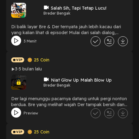
apakah Bre dan Der akhirnya berhasil keluar dari status
pengangguran mereka?
Salah Sih, Tapi Tetap Lucu!
Breder Bengak
Di balik layar Bre & Der ternyata jauh lebih kacau dari
yang kalian lihat di episode! Mulai dari salah dialog,
adegan gagal, sampai momen ketika semua pemain gak
3 Menit
bisa menahan tawa. Siap-siap lihat momen paling kocak
yang tidak masuk ke episode utama!
25
Coin
3
5 bulan lalu
Niat Glow Up Malah Blow Up
Breder Bengak
Der lagi menunggu pacarnya datang untuk pergi nonton
berdua. Bre yang melihat wajah Der tampak bersih dan
mulus langsung penasaran dan menanyakan rahasianya.
Preview
Setelah tahu kalau Der memakai masker wajah, Bre pun
ikut tertarik mencobanya. Tapi seperti biasa, selalu ada
aja kejadian tak terduga!😆
25
Coin