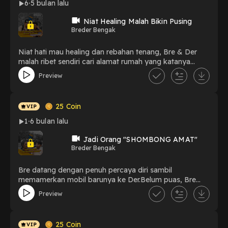
6
5 bulan lalu
Niat Healing Malah Bikin Pusing
Breder Bengak
Niat hati mau healing dan rebahan tenang, Bre & Der
malah ribet sendiri cari alamat rumah yang katanya
nyaman banget. Ketemu orang, tanya alamat, dicari tapi
Preview
zonk! Pas ketemu lagi dan dianterin langsung, mereka
pikir masalah selesai. Eh, ternyata justru dimulailah
kejadian yang bikin mereka bengong gak karuan!
25
Coin
1
6 bulan lalu
Jadi Orang "SHOMBONG AMAT"
Breder Bengak
Bre datang dengan penuh percaya diri sambil
memamerkan mobil barunya ke Der.Belum puas, Bre
mengajak Der ke rumah untuk kembali pamer dan gaya-
Preview
gayaan.Situasi berubah saat seorang pria datang
membawa urusan tak terduga.Hari pamer itu pun
perlahan mengarah ke kejutan yang bikin Bre kaget!
25
Coin