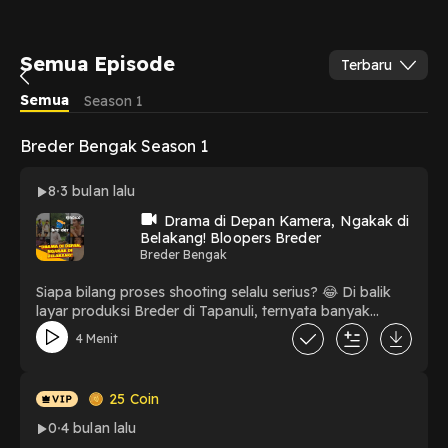
Semua Episode
Terbaru
Semua
Season 1
Breder Bengak Season 1
8
3 bulan lalu
Drama di Depan Kamera, Ngakak di
Belakang! Bloopers Breder
Breder Bengak
Siapa bilang proses shooting selalu serius? 😂 Di balik
layar produksi Breder di Tapanuli, ternyata banyak
banget momen kocak, gagal fokus, sampai kejadian tak
4 Menit
terduga yang bikin satu set ngakak bareng!Mulai dari
dialog yang kepleset, properti yang gak sesuai rencana,
sampai reaksi spontan para talent—semua terangkum di
25
Coin
kompilasi bloopers ini.Konten ini jadi bukti kalau di balik
karya yang rapi, selalu ada cerita seru yang gak kalah
0
4 bulan lalu
menghibur!Tonton sampai habis, dan siap-siap ketawa