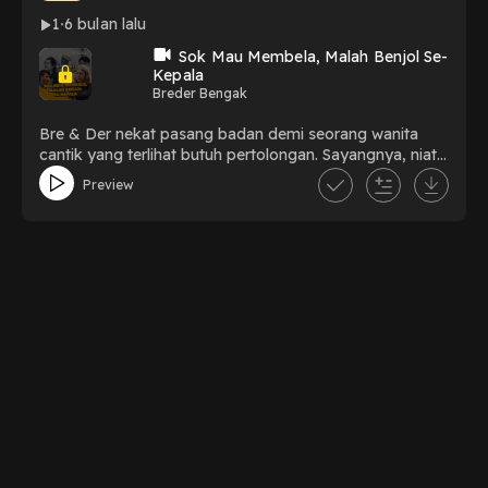
1
6 bulan lalu
Sok Mau Membela, Malah Benjol Se-
Kepala
Breder Bengak
Bre & Der nekat pasang badan demi seorang wanita
cantik yang terlihat butuh pertolongan. Sayangnya, niat
baik tak selalu berujung manis. Alih-alih mendapat
Preview
pujian, mereka malah babak belur digebukin. Setelah
semua kekacauan itu, ternyata plot twist-nya malah
tambah bikin nyesek!