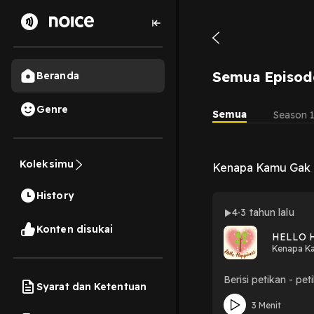
Semua Episod
Beranda
Genre
Semua
Season 
Koleksimu
Kenapa Kamu Gak M
History
4
3 tahun lalu
Konten disukai
HELLO 
Kenapa Ka
Berisi petikan - pe
Syarat dan Ketentuan
3 Menit