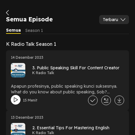
Semua Episode
Terbaru
Semua
Season 1
K Radio Talk Season 1
14 Desember 2023
3. Public Speaking Skill For Content Creator
K Radio Talk
Apapun profesinya, public speaking kunci suksesnya.
What do you know about public speaking, Sob?
⁠#radiotalkshow⁠ ⁠#talkshow⁠ ⁠#kradiojember⁠
15 Menit
⁠#radiojember⁠ ⁠#publicspeaking
13 Desember 2023
2. Essential Tips For Mastering English
K Radio Talk