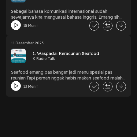
Sebagai bahasa komunikasi internasional sudah
sewajarnya kita menguasai bahasa inggris. Emang sih
Min K juga ngerasa tak segampang itu buat belajar
15 Menit
bahasa inggris Sob. ⁠#radiotalkshow⁠ ⁠#talkshow⁠
⁠#kradiojember⁠ ⁠#radiojember⁠ ⁠#belajarbahasainggris
11 Desember 2023
1. Waspadai Keracunan Seafood
K Radio Talk
Seafood emang pas banget jadi menu spesial pas
reunian.Tapi pernah nggak habis makan seafood malah
mual, pusing, kulit gatal ?Hati-hati keracunan Seafood
13 Menit
lho Sob.#radiotalkshow #talkshow #kradiojember
#radiojember #keracunanseafood