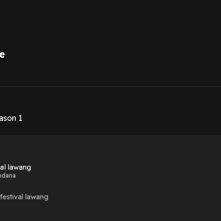
e
1
ason 1
val lawang
ndana
 festival lawang