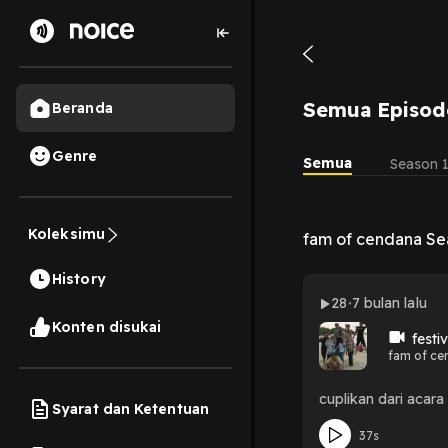
Semua Episod
Beranda
Genre
Semua
Season 
Koleksimu
fam of cendana Se
History
28
7 bulan lalu
Konten disukai
festi
fam of ce
cuplikan dari acara
Syarat dan Ketentuan
37s