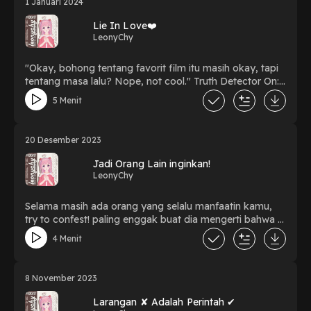
1 Januari 2024
Siap-siap buat ngilangin bingung sama resolusi tahun
baru! Dengarkan episode seru ini di LeonyChy Podcast
Lie In Love❤️
sekarang juga. Klik play, biar kita sama-sama semangat!
LeonyChy
🚀✨ Don't miss out—click follow for more relatable
stories and motivating tips! 🌟 #LeonyChyPodcast
"Okay, bohong tentang favorit film itu masih okay, tapi
#NewYearNewVibes #ProblemSolving
tentang masa lalu? Nope, not cool." Truth Detector On:
#ResolutionsMadeReal
Guys, pertama-tama, kalian harus jadi Sherlock Holmes
5 Menit
dalam hubungan. Notice those little inconsistencies?
"Oh, kemarin katanya stuck di kantor, tapi IG storynya
di café?" Stay alert, but jangan sampai jadi stalker ya.
20 Desember 2023
Ada batasnya! So, tunggu apalagi yukk.. dengerin
podcast leonychy sekarang!
Jadi Orang Lain inginkan!
LeonyChy
Selama masih ada orang yang selalu manfaatin kamu,
try to confest! paling enggak buat dia mengerti bahwa u
juga punya personal life yang harus diturutin, ga melulu
4 Menit
orang lain yang dipikirin, That's true! Be You! Do You!
Jangan sampai lupa akan your own happiness yaa.. So
tunggu apa lagi yukk dengerin podcast LeonyChy kali
8 November 2023
ini...
Larangan ✘ Adalah Perintah ✔