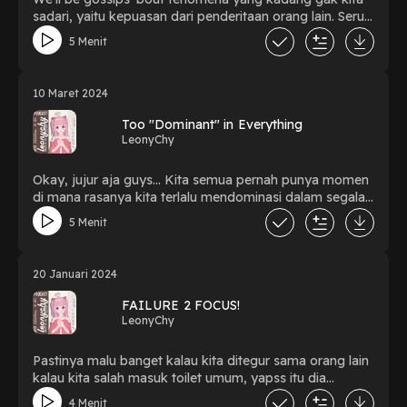
sadari, yaitu kepuasan dari penderitaan orang lain. Seru
abis, karena kita bakal ngedalamin kenapa sih kadang-
5 Menit
kadang kita bisa nemuin 'seneng' pas liat ada yang lagi
susah atau fail. Sambil santai, kita juga bakal bahas
gimana hal ini pengaruhin hubungan kita sama orang
10 Maret 2024
sekitar dan cara pandang kita tentang empati. Don't
forget to listen, because of this episode yang bakal
Too "Dominant" in Everything
buka mata kita tentang sisi gelap emosi manusia yang
LeonyChy
jarang diomongin. It will definitely increase your insight
about yourself and other people!🎉😁
Okay, jujur aja guys... Kita semua pernah punya momen
di mana rasanya kita terlalu mendominasi dalam segala
hal. Mulai dari pekerjaan, hubungan, even in daily
5 Menit
activities. Gue juga ngalamin ini, loh, dan nggak bisa
dipungkiri, kadang-kadang keinginan buat dominan bisa
jadi too much. So guyss... tunggu apalagi, Yuk dengerin
20 Januari 2024
podcast LeonyChy, sekarang!😁😁 (FYI) Sorry guys for
my late post this month😔. I know This is the busiest
FAILURE 2 FOCUS!
year ever, but Guyss, sobat Leonychy fon;t be phanic,
LeonyChy
apalagi sih yang enggak untuk kamu Okayy...😘💕
Pastinya malu banget kalau kita ditegur sama orang lain
kalau kita salah masuk toilet umum, yapss itu dia
perkara gagal fokus yang mungkin sering kita alami
4 Menit