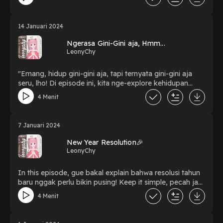
karena banyak faktor. Mulai dari banyak pikiran,
ngitungin hari, read messages or thingking someone
else that important maybe ahahah...!! So guyss tunggu
14 Januari 2024
apalagi keseruan cerita gw kali ini bakalan menghibur
kalian! Trust me ini related banget deh! don't waste ur
Ngerasa Gini-Gini aja, Hmm...
time, let's listen my podcast LeonyChy!!
LeonyChy
"Emang, hidup gini-gini aja, tapi ternyata gini-gini aja
seru, lho! Di episode ini, kita nge-explore kehidupan
sehari-hari yang sering dianggap biasa tapi penuh
4 Menit
warna. Mulai dari cerita konyol sampe insight kehidupan
yang unexpected. Jadi, siap-siap aja buat ngakak,
baper, dan dapetin perspektif baru tentang hidup! Don't
7 Januari 2024
miss out, guys!" "Yuk, dengerin serunya 'Hidup Merasa
Gini-Gini Aja' di LeonyChy Podcast! Siap-siap buat gelak
New Year Resolution🎉
tawa dan dapetin feel-good vibes. Click play now,
LeonyChy
teman-teman! 🎙️✨"
In this episode, gue bakal explain bahwa resolusi tahun
baru nggak perlu bikin pusing! Keep it simple, pecah jadi
langkah kecil, dan rayakan setiap kemajuan. Problem-
4 Menit
solving juga jadi kunci, guys! Jangan lupa, hidup ini
tentang belajar dan tumbuh. So, let's face our
resolutions with good vibes and a sprinkle of realism!