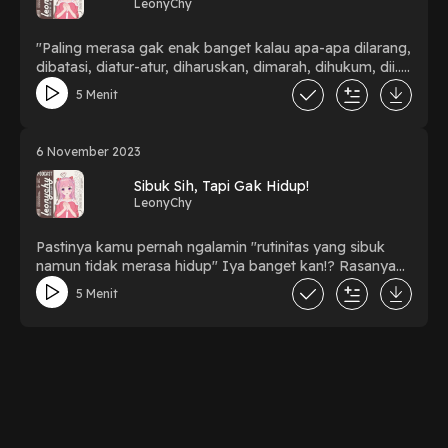
LeonyChy
"Paling merasa gak enak banget kalau apa-apa dilarang,
dibatasi, diatur-atur, diharuskan, dimarah, dihukum, dii...
pokoknya itu deh! Sebel banget deh!!" Yapp itu dia
5 Menit
perkataan yang pastinya pernah kita ucapkan baik
spontan atau cuma ngedumel sendiri. Kita merasa apa-
apa harus turut akan "Peraturan" yang dimana itu
6 November 2023
sebuah paksaan bagi kita yang ga mau!. Jadi, buat apa
kita emosian? lebih baik Listen to my Podcast LeonyChy
Sibuk Sih, Tapi Gak Hidup!
sekarang! Hehee...
LeonyChy
Pastinya kamu pernah ngalamin "rutinitas yang sibuk
namun tidak merasa hidup" Iya banget kan!? Rasanya
susah buat keluar dari zona nyaman, apalagi yang gak
5 Menit
nyaman tapi memang tuntutan harus gimana lagi selain
jalanin aja. Berasa jadi "Zombi Moderen" lah, kalau
kamu salah satunya coba deh dengerin podcast gue kali
ini! Dijamin pasti related banget, so what are u waiting
for? Cuzz...!!