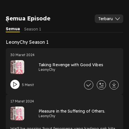
Semua Episode
Terbaru
Semua
Season 1
LeonyChy Season 1
30 Maret 2024
Taking Revenge with Good Vibes
LeonyChy
5 Menit
17 Maret 2024
Pleasure in the Suffering of Others.
LeonyChy
We'll be gossips 'bout fenomena yang kadang gak kita