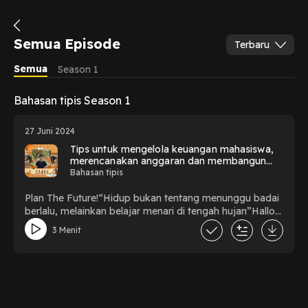
Semua Episode
Terbaru
Semua
Season 1
Bahasan tipis Season 1
27 Juni 2024
Tips untuk mengelola keuangan mahasiswa,
merencanakan anggaran dan membangun
kebiasaan keuangan yang baik
Bahasan tipis
Plan The Future!“Hidup bukan tentang menunggu badai
berlalu, melainkan belajar menari di tengah hujan”Hallo
Planners!Pentingnya Public speaking dan berargumen
3 Menit
merupakan 2 hal yang sangat penting untuk
menyampaikan pesan dengan lebih jelas, menginspirasi
orang lain, dan membangun hubungan yang lebih baik
Saya Muhamad Rifqi Saputra dengan NIM 123220162
bangga menjadi bagian dari Program StudiPerencanaan
Wilayah dan Kota ITERA.___Siap mengikuti rangkaian