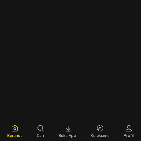
SDG’s!#PIRAMIDA#PartofLaSquadra2023#PlanTheFuture
Beranda
Cari
Buka App
Koleksimu
Profil