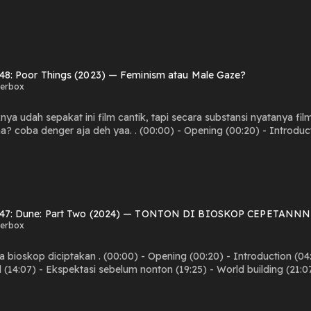
5:19) - Film yang menjual (26:11) - Sound (26:46) - Ending (SPOILER)
 48: Poor Things (2023) — Feminism atau Male Gaze?
kerbox
knya udah sepakat ini film cantik, tapi secara substansi nyatanya 
a? coba denger aja deh yaa. . (00:00) - Opening (00:20) - Introduct
8) - Aspek visual film (26:28) - Poster, font, credit film (33:29) - E
t
u feminism dalam film dan tanggapan Yorgos Lanthimos (53:12) - Polari
film (01:07:24) - Cast performance (01:14:56) - Scoring (01:16:02) -
 47: Dune: Part Two (2024) — TONTON DI BIOSKOP CEPETANNN
kerbox
a bioskop diciptakan . (00:00) - Opening (00:20) - Introduction (04:2
(14:07) - Ekspektasi sebelum nonton (19:25) - World building (21:07
tik (44:23) - Kostum, make up (53:03) - Real-world influence (54:41)
t
ne part 1 vs part 2 (01:03:18) - Experience nonton (01:04:30) - Visua
ng (01:15:15) - Action/fight choreography (01:17:20) - Trivia (agak s