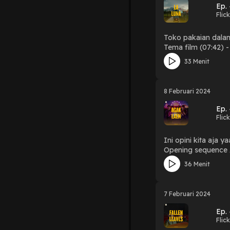
Ep.
Flic
Toko pakaian dalam di tengah-
Tema film (07:42) - Karakter (10:22) - Cast performance (11:14) - Ekspektasi nonton (14:47) 
SPOILER! 
33 Menit
8 Februari 2024
Ep.
Flic
Ini opini kita aja yaa 😬🙏 
Opening sequence Agak Laen (
(33:25) - Conclusio
36 Menit
7 Februari 2024
Ep.
Flic