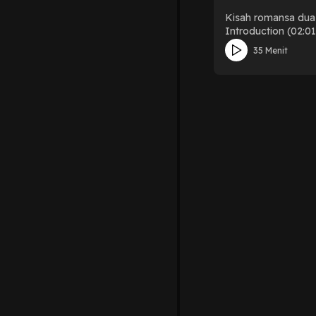
Kisah romansa dua kara
Introduction (02:0
Overall impression, 
35 Menit