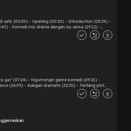
n (05:39) -
ating
i (09:21) -
ang plot
enggemaskan