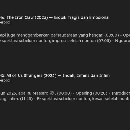
 46: The Iron Claw (2023) — Biopik Tragis dan Emosional
kerbox
ambarkan persaudaraan yang hangat. (00:00) - Opening (00:20) - Introduction (04:46) - Tentang film
 Ekspektasi sebelum nonton, impresi setelah nonton (07:03) - Ngobro
 dihilangkan di film (13:24) - SPOILER (17:06) - Akurasi film biografi (20:49) - Biopic di tahun 2023 (23:47) -
dikit (27:38) - Toxic masculinity di The Iron Claw (30:46) - Cast pe
6) - Ending film (35:10) - Visual film (38:23) - Aspek emosional film 
ocoran podcast next episode
 45: All of Us Strangers (2023) — Indah, Intens dan Intim
kerbox
ahun 2023, apa itu Maestro 😾 . (00:00) - Opening (00:20) - Introdu
ng, intim. (11:43) - Ekspektasi sebelum nonton, kesan setelah nont
:53) - Unsur LGBTQ dalam film (22:48) - Proses karakter berdamai de
dalaman karakter (31:38) - Cast performance (34:15) - Visual film (36
- Rating