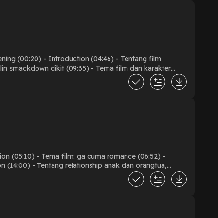
lin smackdown dikit (09:35) - Tema film dan karakter
rformance (32:36) - Film biopic yang biopic banget (34:09)
(39:50) - SPOILER (insiden) (48:40) - Conclusion (51:44) -
ction (05:10) - Tema film: ga cuma romance (06:52) -
on (14:00) - Tentang relationship anak dan orangtua,
ngan diri sendiri (25:55) - Tentang karakter Harry (Paul
:43) - Spoiler! (37:44) - Ending (spoiler) (54:29) -