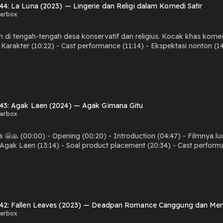
 44: La Luna (2023) — Lingerie dan Religi dalam Komedi Satir
kerbox
tengah desa konservatif dan religius. Kocak khas komedi satir. (00:00) - Opening (00:20) - Introductio
- Komedi mix drama dengan isu serius (19:12) -
(24:49) - Lucunya di mana? (29:17) - Visual (30:05) - Soundtrack (31:56) - R
 43: Agak Laen (2024) — Agak Gimana Gitu
kerbox
(00:00) - Opening (00:20) - Introduction (04:47) - Filmnya lucu ga? (07:24) - Ngomongin genre komed
13:14) - Soal product placement (20:34) - Cast performance (24:09) - Adegan dramatis (32:30) - Tent
n
 42: Fallen Leaves (2023) — Deadpan Romance Canggung dan M
kerbox