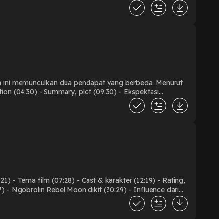
 (32:47) - Pretentious? (37:47) - Conclusion
film ini memunculkan dua pendapat yang berbeda. Menurut
ion (04:30) - Summary, plot (09:30) - Ekspektasi
ksplorasi & transformasi karakter Bella (41:16) - Sex
sasi opini, misogini, exploitative, dll. (01:02:22) - Poor
 Conclusion (01:22:25) - Rating
1) - Tema film (07:28) - Cast & karakter (12:19) - Rating,
) - Ngobrolin Rebel Moon dikit (30:29) - Influence dari
 - Isu padat, Denis Villeneuve pinter (57:36) - Narasi,
l, shot, scene favorit (01:09:09) - Experience nonton part
poiler) (01:26:46) - Ending (01:29:41) - Conclusion