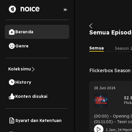
Semua Episod
Beranda
Genre
Semua
Season 
Koleksimu
Flickerbox Season
History
28 Juni 2024
Konten disukai
S2 
Flic
(00:00) - Opening (0
Syarat dan Ketentuan
(01:11:03) - Teori c
1 Jam, 24 Meni