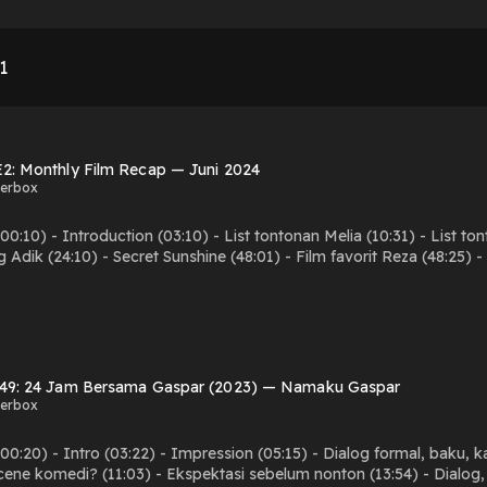
1
E2: Monthly Film Recap — Juni 2024
kerbox
00:10) - Introduction (03:10) - List tontonan Melia (10:31) - List to
 Adik (24:10) - Secret Sunshine (48:01) - Film favorit Reza (48:25) -
ry (01:01:10) - Undo (01:08:18) - Comrades Almost A Love Story (01:
t
 49: 24 Jam Bersama Gaspar (2023) — Namaku Gaspar
kerbox
00:20) - Intro (03:22) - Impression (05:15) - Dialog formal, baku, 
 Scene komedi? (11:03) - Ekspektasi sebelum nonton (13:54) - Dialog