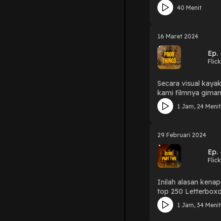
(22:12) - Pacing (2
40 Menit
16 Maret 2024
Ep.
Flic
Secara visual kaya
kami filmnya giman
sebelum nonton (16:3
1 Jam, 24 Meni
scenes (47:14) - Is
Things as a comedy 
29 Februari 2024
Ep.
Flic
Inilah alasan kenap
top 250 Letterboxd 
budaya, agama, poli
1 Jam, 34 Meni
dialog (59:21) - Du
2 (01:11:53) - Scori