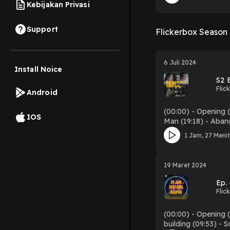
Kebijakan Privasi
Support
Flickerbox Season 
6 Juli 2024
Install Noice
S2 
Flic
Android
(00:00) - Opening (
IOS
Man (19:18) - Abang
(56:19) - April Sto
1 Jam, 27 Meni
19 Maret 2024
Ep.
Flic
(00:00) - Opening (
building (09:53) -