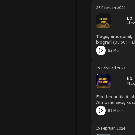
(01:32:57) - Rating
27 Februari 2024
Ep.
Flic
Tragis, emosional, tapi juga mengg
biografi (05:30) -
(10:39) - Tentang Chris, karakter yang
55 Menit
Bahas film Maestro 
- Storytelling (34:3
Rating (54:11) - B
19 Februari 2024
Ep.
Flic
Film tercantik di t
Atmosfer sepi, koso
acceptance, dll (19
58 Menit
Mescal) (29:16) - Ke
Conclusion (56:37) 
15 Februari 2024