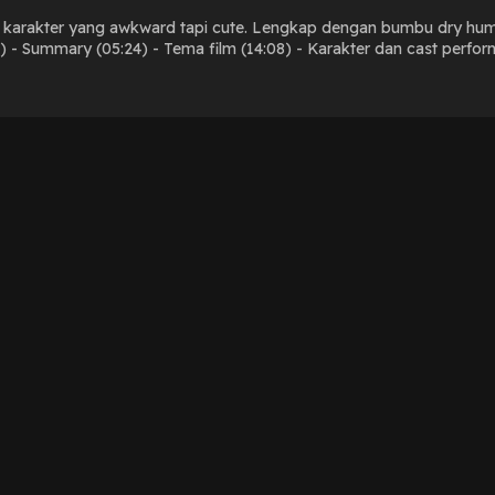
kter yang awkward tapi cute. Lengkap dengan bumbu dry humor yang surprisingly lu
1) - Summary (05:24) - Tema film (14:08) - Karakter dan cast perf
signature style (22:00) - Visual film (33:08) - Rating