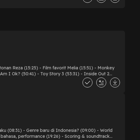
ntonan Reza (15:25) - Film favorit Melia (15:51) - Monkey
 Am I Ok? (50:41) - Toy Story 3 (53:31) - Inside Out 2
21:53) - Made in Hong Kong (01:26:55) - Closing
kaku (08:31) - Genre baru di Indonesia? (09:00) - World
, bahasa, performance (19:26) - Scoring & soundtrack