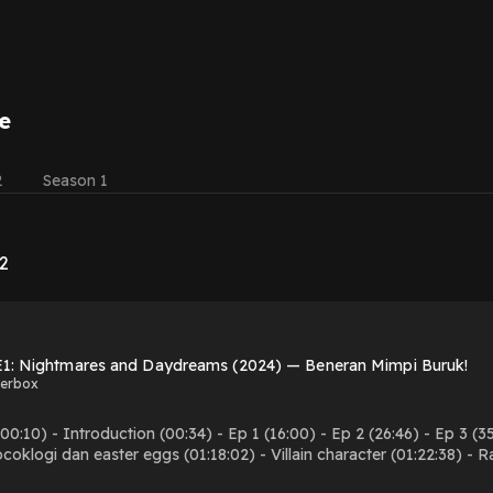
e
2
Season 1
 2
E1: Nightmares and Daydreams (2024) — Beneran Mimpi Buruk!
kerbox
0:10) - Introduction (00:34) - Ep 1 (16:00) - Ep 2 (26:46) - Ep 3 (35:
ocoklogi dan easter eggs (01:18:02) - Villain character (01:22:38) - R
t