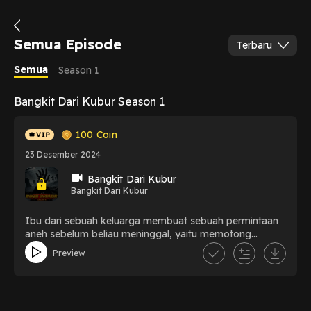
Semua Episode
Terbaru
Semua
Season 1
Bangkit Dari Kubur Season 1
100
Coin
23 Desember 2024
Bangkit Dari Kubur
Bangkit Dari Kubur
Ibu dari sebuah keluarga membuat sebuah permintaan
aneh sebelum beliau meninggal, yaitu memotong
kambing besar.Yang jadi masalah adalah, ketika si
Preview
keluarga ini tidak bisa memenuhi permintaan ini