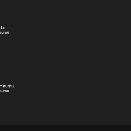
nta
Maumu
u Maumu
Maumu