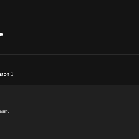
e
1
ason 1
Maumu