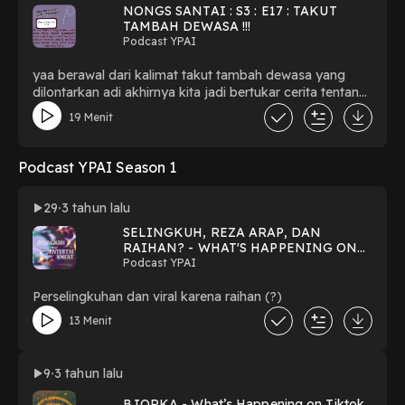
NONGS SANTAI : S3 : E17 : TAKUT
TAMBAH DEWASA !!!
Podcast YPAI
yaa berawal dari kalimat takut tambah dewasa yang
dilontarkan adi akhirnya kita jadi bertukar cerita tentang
apa yang kita takuti akan kedewasaan ini dan ya
19 Menit
semoga menjadi dewasa tidak semenakutkan itu
Podcast YPAI Season 1
29
3 tahun lalu
SELINGKUH, REZA ARAP, DAN
RAIHAN? - WHAT'S HAPPENING ON
TIKTOK
Podcast YPAI
Perselingkuhan dan viral karena raihan (?)
13 Menit
9
3 tahun lalu
BJORKA - What’s Happening on Tiktok