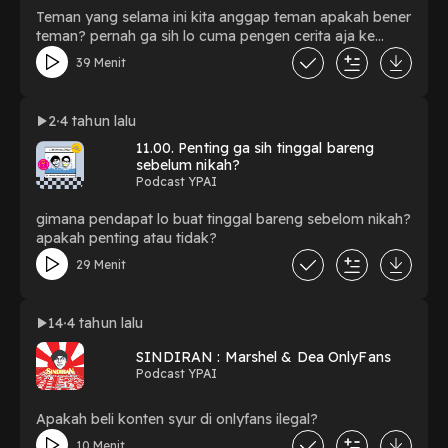
Teman yang selama ini kita anggap teman apakah bener
teman? pernah ga sih lo cuma pengen cerita aja ke
temen lo tapi bukan minta advice? dengerin deh
39 Menit
episode 11.00 kali ini kita banyak ngomongin tentang
pertemanan
2
4 tahun lalu
11.00. Penting ga sih tinggal bareng
sebelum nikah?
Podcast YPAI
gimana pendapat lo buat tinggal bareng sebelom nikah?
apakah penting atau tidak?
29 Menit
14
4 tahun lalu
SINDIRAN : Marshel & Dea OnlyFans
Podcast YPAI
Apakah beli konten syur di onlyfans ilegal?
10 Menit