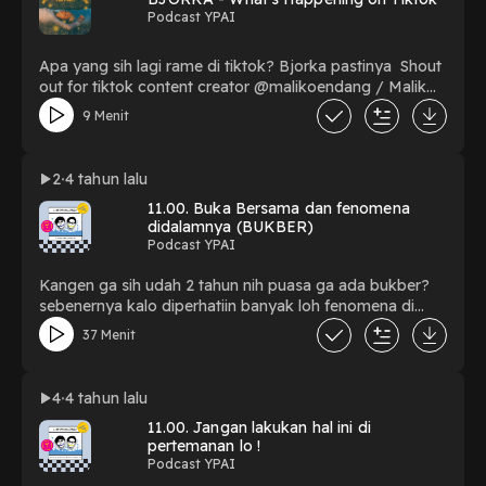
Podcast YPAI
Apa yang sih lagi rame di tiktok? Bjorka pastinya Shout
out for tiktok content creator @malikoendang / Malik
rapper tiktok !!!
9 Menit
2
4 tahun lalu
11.00. Buka Bersama dan fenomena
didalamnya (BUKBER)
Podcast YPAI
Kangen ga sih udah 2 tahun nih puasa ga ada bukber?
sebenernya kalo diperhatiin banyak loh fenomena di
bukber yang lucu2, dan sebenernya bukber itu ajak
37 Menit
pembuktian ke teman2 atau emg untuk silaturahmi?
dengerin full nya di episode 11.00 kali ini
4
4 tahun lalu
11.00. Jangan lakukan hal ini di
pertemanan lo !
Podcast YPAI