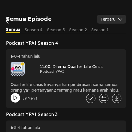
Semua Episode
Terbaru
Semua
Season 4
Season 3
Season 2
Season 1
Podcast YPAI Season 4
0
4 tahun lalu
11.00. Dilema Quarter Life Crisis
Podcast YPAI
Quarter life crisis kayanya hampir dirasain sama semua
orang ya? pertanyaan2 tentang mau kemana arah hidup
kita sering banget muncul. kira-kira gimana kita
59 Menit
menghadapi nya? penasaran? dengerin episode
perdana 11.00 ini !!!
Podcast YPAI Season 3
5
4 tahun lalu