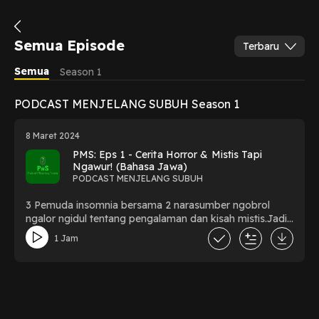
Semua Episode
Terbaru
Semua
Season 1
PODCAST MENJELANG SUBUH Season 1
8 Maret 2024
PMS: Eps 1 - Cerita Horror & Mistis Tapi
Ngawur! (Bahasa Jawa)
PODCAST MENJELANG SUBUH
3 Pemuda insomnia bersama 2 narasumber ngobrol
ngalor ngidul tentang pengalaman dan kisah mistis.Jadi
apakah hal seperti itu nyata? entahlah, mari kita cari tahu
1 Jam
bersama!