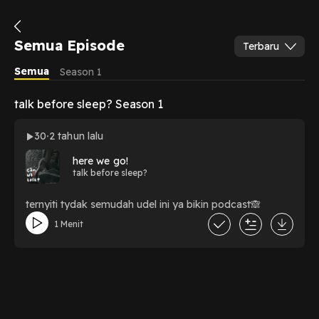
Semua Episode
Terbaru
Semua
Season 1
talk before sleep? Season 1
30
2 tahun lalu
here we go!
talk before sleep?
ternyiti tydak semudah udel ini ya bikin podcast🙈
1 Menit