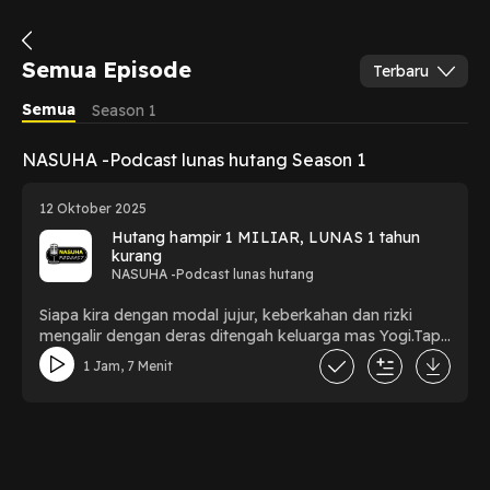
Semua Episode
Terbaru
Semua
Season 1
NASUHA -Podcast lunas hutang Season 1
12 Oktober 2025
Hutang hampir 1 MILIAR, LUNAS 1 tahun
kurang
NASUHA -Podcast lunas hutang
Siapa kira dengan modal jujur, keberkahan dan rizki
mengalir dengan deras ditengah keluarga mas Yogi.Tapi
jangan salah, kejujuran itu sangat berat. Bahkan hampir
1 Jam, 7 Menit
saja membuat keluarga beliau berantakan.Mau tau kisah
mas Yogi dan keluarga dalam berproses lunas utang?
Simak bincang2 kita yaa.