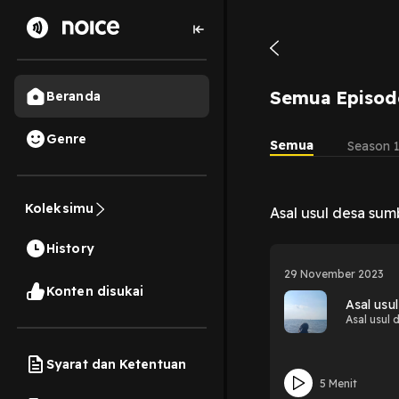
Semua Episod
Beranda
Genre
Semua
Season 
Koleksimu
Asal usul desa sum
History
29 November 2023
Konten disukai
Asal usu
Asal usul 
Syarat dan Ketentuan
5 Menit