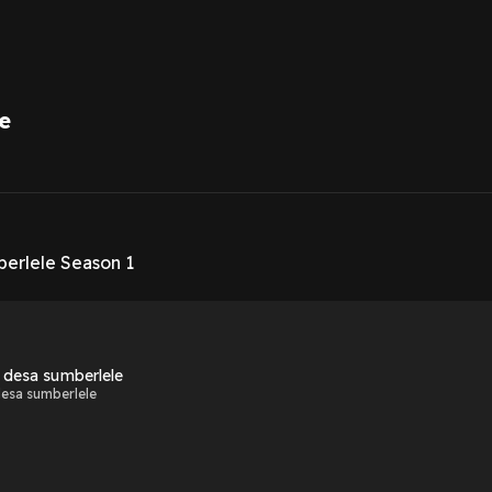
e
1
berlele Season 1
l desa sumberlele
desa sumberlele