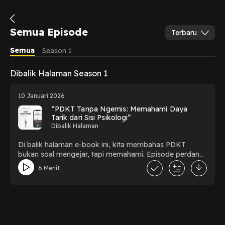
Semua Episode
Terbaru
Semua
Season 1
Dibalik Halaman Season 1
10 Januari 2026
“PDKT Tanpa Ngemis: Memahami Daya
Tarik dari Sisi Psikologi”
Dibalik Halaman
Di balik halaman e-book ini, kita membahas PDKT
bukan soal mengejar, tapi memahami. Episode perdana
Dibalik Halaman mengulas sisi psikologis dalam
6 Menit
pendekatan cinta: tentang harga diri, ketertarikan, dan
kesalahan umum yang sering membuat seseorang
kehilangan daya tarik tanpa disadari.Cocok untuk kamu
yang ingin mendekati dengan dewasa, tanpa memaksa,
dan tetap menjadi diri sendiri.