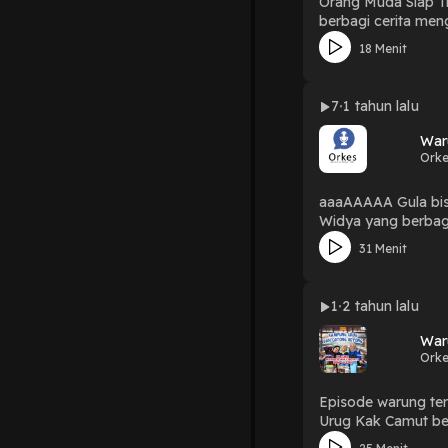
Orang Muda Siap Transformasi Sistem Pangan
berbagi cerita men
pangan. Tantangan krisis iklim yang semakin mengkhawatirkan dan menghadirkan masalah baru bagi kondisi pangan wilayah Manggarai Barat
18 Menit
memberikan motiva
dengan Konsorsium 
berkelanjutan melalui berbagai macam aksi bers
7
1 tahun lalu
sistem pangan?? Yuk simakk selengkapnya di episode terbaru di Podcast Warung Terminal yang ada di youtube dan spotify Koalisi Rakyat
War
Orke
aaaAAAAA Gula bisa MEMBUNUHMU 😭 Emang iya kebanyakan konsu
Widya yang berbagi
processnya dalam pengola
31 Menit
tersebut dengan mu
gizi dari makanan yang ki
dan teh hanan bahas dan pelajari di
1
2 tahun lalu
Terminal yang ada di youtube da
warung terminal.... Yuk Mampir Sini Ngobrol
War
Orke
Episode warung ter
Urug Kak Camut berbagi cerita mengenai masyarakat Kampung Urug yang masih menjaga nilai tradisi dan kearifan lokalnya terutama dalam
menjaga lumbung pa