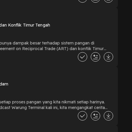
a dan respons yang lebih tanggap dari pemerintah
KP
dan Konflik Timur Tengah
ta punya dampak besar terhadap sistem pangan di
gan nasional. Di tengah situasi global
njaga kedaulatan pangannya sendiri? Yuk simak
adam
tiap proses pangan yang kita nikmati setiap harinya.
odcast Warung Terminal kali ini, kita mengangkat cerita
nnya bukan hanya sebagai bagian dari aktivitas, tapi
tas yang tidak selalu terlihat. Mulai dari beban ganda
ang mereka berikan. Lewat obrolan ini, kita juga diajak
da di sektor pertanian hari ini, dan apa saja tantangan