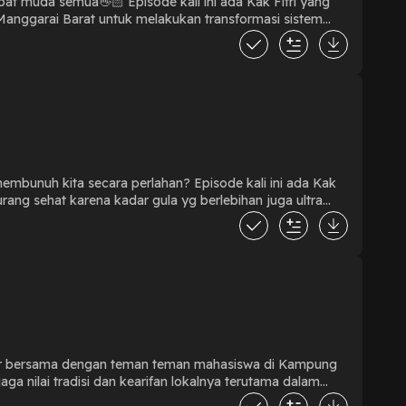
Manggarai Barat untuk melakukan transformasi sistem
ontribusi bermakna. Orang muda Lino Tana Dite bersama
transformasi sistem pangan agar lebih inklusif dan
an!!
ang sehat karena kadar gula yg berlebihan juga ultra
 untuk menangani hal
Selain itu, penting juga untuk memperhatikan kandungan
hal baru yang mbak nisa
#KedaulatanPetani #AksiMudaBersuara #ClimateChange #KeadilanIklim #AdilUntukBumi #GantiJajan #RealFood #PanganBerdaulat
lajar bersama dengan teman teman mahasiswa di Kampung
syarakat yang masih bertahan hingga saat ini memberikan