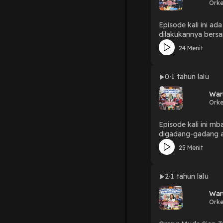
Orke
Episode kali ini a
dilakukannya bersama deng
mudanya untuk bis
24 Menit
mengkhawatirkan d
Lian dan teman-tem
diberikan kemudia
0
1 tahun lalu
menjadi petani di
nya... ✨ Ada banyak hal-hal baru yang mbak nisa dan teh hanan dengar di episode kali ini, apalagi soal pendanaan iklim. Kaya apasih
War
sebenarnya? apa k
Orke
Episode kali ini m
digadang-gadang akan menjadi alternatif 
Ultra Process Food yang KATANYA m
25 Menit
Mbak Nisa juga cobain secara la
2
1 tahun lalu
War
Orke