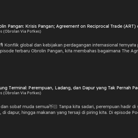
cana masih menjadi tantangan besar yang memerlukan langkah nyat
ceh. 🤍 #WarungTerminalReborn #Orkes #KedaulatanPangan #KR
olin Pangan: Krisis Pangan; Agreement on Reciprocal Trade (ART) 
s (Obrolan Via Potkes)
🎙️ Konflik global dan kebijakan perdagangan internasional ternya
uhi perdagangan pangan, stabilitas pasokan, hingga masa depan kedaulatan pan
pasti, penting untuk melihat kembali: sejauh mana Indonesia mampu me
etani #KetahananPangan #KrisisPangan #PerdaganganGlobal
ung Terminal: Perempuan, Ladang, dan Dapur yang Tak Pernah P
s (Obrolan Via Potkes)
dan sobat muda semua👋🏻 Tanpa kita sadari, perempuan hadir di se
g, di dapur, hingga makanan yang tersaji di piring kita. Di episode P
NTT yang menjalani peran tersebut setiap harinya. Mereka melakuka
ama dalam sistem pangan di sekitarnya. Di balik peran itu, ada reali
ktif dan domestik, hingga minimnya pengakuan terhadap kontribusi y
kondisi tersebut memengaruhi pilihan hidup perempuan dan orang mu