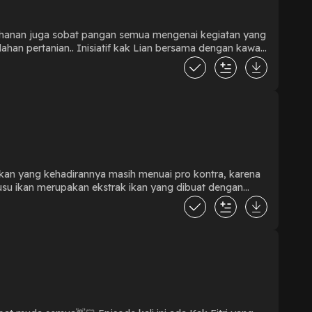
teh hanan juga sobat pangan semua mengenai kegiatan yang
n bersama dengan kawan
n hasil yang baik. Adanya krisis iklim yang semakin
layah memberikan motivasi dan semangat baru bagi kak
ngga mendapatkan pendanaan iklim. Dana yang
ian organik dengan produk horti. Keyakinan untuk
omitmen untuk terus mendorong ketahanan pangan desa
ian??
ikan yang kehadirannya masih menuai pro kontra, karena
kyat untuk Kedaulatan Pangan Podcast warung terminal.... Yuk Mampir Sini Ngobrolin Pangan!!