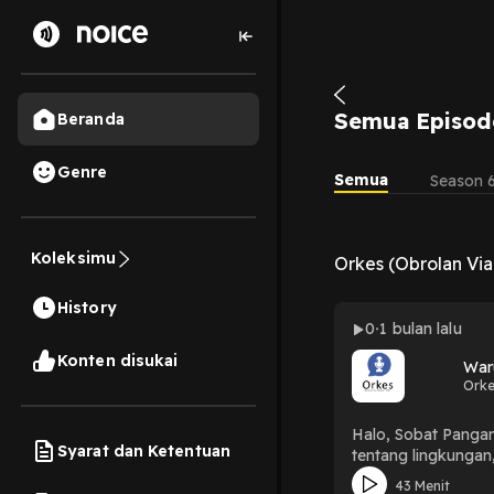
Semua Episod
Beranda
Genre
Semua
Season 
Koleksimu
Orkes (Obrolan Via
History
0
1 bulan lalu
Konten disukai
War
Orke
Halo, Sobat Pangan! 👋 Di episode kali ini, warung kami kedatangan Syahlan Faluthi, seorang anak muda yang aktif
Syarat dan Ketentuan
tentang lingkungan, hutan, dan kondisi t
luka. Hingga kini,
43 Menit