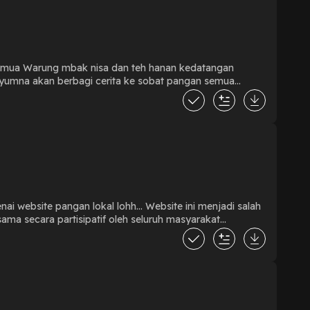
Terminal… Yuk mampir
 yumna akan berbagi cerita ke sobat pangan semua
tu upaya mendorong ketahanan pangan keluarga melalui
i. Simakk secara lengkap episode kali ini hanya di
... Yuk Mampir Sini
okal lohh... Website ini menjadi salah
ma secara partisipatif oleh seluruh masyarakat
an!!