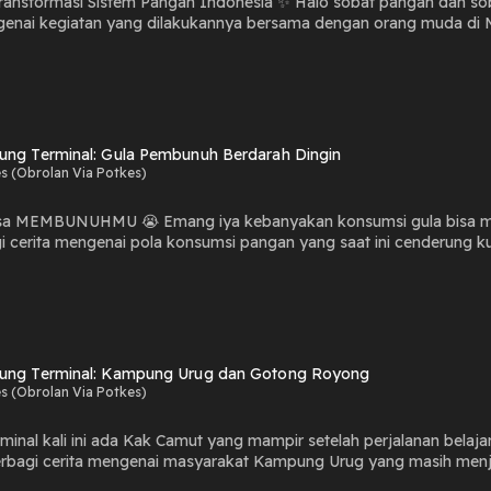
 Indonesia ✨ Halo sobat pangan dan sobat muda semua👋🏻 Episode kali ini ada Kak Fitri yang
genai kegiatan yang dilakukannya bersama dengan orang muda di 
si dan semangat baru bagi orang muda untuk dapat memberikan k
Pangan Bernas di Program Urban Futures mencoba untuk melakukan 
ama. Penasaran dengan aksi orang muda Manggarai Barat dalam melakukan transformasi
untuk Kedaulatan Pangan Podcast warung terminal.... Yuk Mampir Sini Ngobrolin Pang
ung Terminal: Gula Pembunuh Berdarah Dingin
s (Obrolan Via Potkes)
msi gula bisa membunuh kita secara perlahan? Episode kali ini ada Kak
 cerita mengenai pola konsumsi pangan yang saat ini cenderung kur
hannya. Hal hal tersebut memberikan dampak yang besar bagi kesehatan. Salah satu solusi
lai mengonsumsi pangan lokal atau real food bukan process food. 
ta makan agar apa-apa saja yang masuk dalam tubuh dapat seimbang 🌝💪🏻 Ada banyak hal-
 episode kali ini, yakin gak penasaran? 😉 Simakk secara lengkap episode kali ini hanya di Podcast Warung
n spotify Koalisi Rakyat untuk Kedaulatan Pangan 🎙 Jangan lupa untuk share di kolom komentar yah Podcast
in Pangan!! #WarungTerminalPodcast #YukSiniMampirObrolinPangan #KedaulatanPangan
ung Terminal: Kampung Urug dan Gotong Royong
s (Obrolan Via Potkes)
minal kali ini ada Kak Camut yang mampir setelah perjalanan be
ngan di komunitasnya. Selain itu, nilai-nilai gotong royong di ma