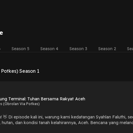
e
6
Season 5
Season 4
Season 3
Season 2
Se
 Potkes) Season 1
ung Terminal: Tuhan Bersama Rakyat Aceh
s (Obrolan Via Potkes)
 menyuarakan keresahannya
anah kelahirannya, Aceh. Bencana yang melanda Aceh pada tahun 2025 lalu nyatanya masih menyisakan
 banyak masyarakat yang belum sepenuhnya pulih. Di tengah situasi