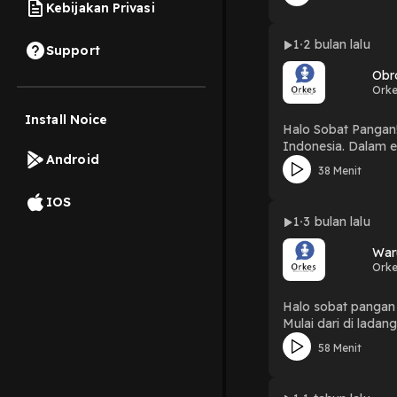
upaya mitigasi ben
Kebijakan Privasi
daerah. Mungkin di sini kita merasa semuanya baik-baik saja. Namun, saudara-saudara kita di Aceh masih belum kunjung pulih. Semoga Tuhan
bersama rakyat A
1
2 bulan lalu
Support
Obr
Orke
Install Noice
Halo Sobat Pangan!
Indonesia. Dalam episode terbaru Obrolin Pangan, kita membahas bagaimana The Agreement on Reciprocal Trade (ART) dan konflik Timur
Android
Tengah dapat memengar
38 Menit
yang semakin tidak 
obrolannya di Youtube dan Spotify! #KedaulatanPangan #KedaulatanP
IOS
#TimurTengah
1
3 bulan lalu
War
Orke
Halo sobat pangan 
Mulai dari di ladan
dari perempuan di 
58 Menit
sebagai penopang ut
antara kerja produ
melihat bagaimana 