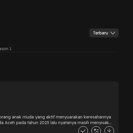
Terbaru
ason 1
 tersebut, perhatian terhadap pemulihan pascabencana dan