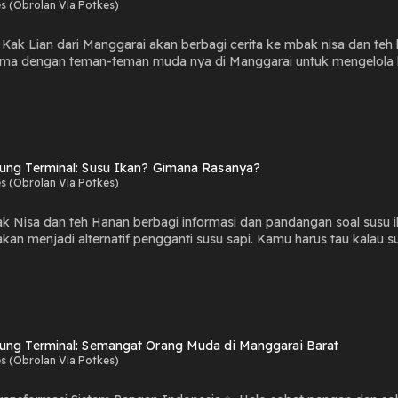
s (Obrolan Via Potkes)
da Kak Lian dari Manggarai akan berbagi cerita ke mbak nisa dan 
an teman-teman muda nya di Manggarai untuk mengelola lahan pertanian.. Inisiatif kak Lia
a berkontribusi dalam mendorong ketahanan pangan desa membuahka
an menghadirkan masalah baru bagi kondisi pangan di berbagai wi
an komunitasnya untuk melakukan advokasi kepada pemerintah desa hi
n dikelola bersama anggota komunitas untuk mengembangkan pertan
 usia muda membuat kak Lian dan kawan kawannya gigih dan berk
ung Terminal: Susu Ikan? Gimana Rasanya?
amu yakin gak penasaran? Penasaran juga gak dengan cerita kak L
s (Obrolan Via Potkes)
bak Nisa dan teh Hanan berbagi informasi dan pandangan soal susu 
pengganti susu sapi. Kamu harus tau kalau susu ikan merupakan ekstrak ikan yang dibuat dengan
emiliki kandungan protein yang tinggi. Tapi apakah benar begitu? Dairipada penasaran, Teh Hanan dan
ngsung rasa susu ikan juga loh. Gimana ya rasanya? Yuk langsung tonton aja di Podcast Warung Terminal yang
ada di youtube dan spotify Koalisi Ra
ung Terminal: Semangat Orang Muda di Manggarai Barat
s (Obrolan Via Potkes)