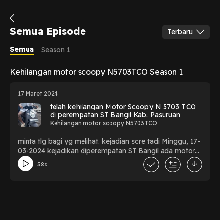
Semua Episode
Terbaru
Semua
Season 1
Kehilangan motor scoopy N5703TCO Season 1
17 Maret 2024
telah kehilangan Motor Scoopy N 5703 TCO
di perempatan ST Bangil Kab. Pasuruan
Kehilangan motor scoopy N5703TCO
minta tlg bagi yg melihat. kejadian sore tadi Minggu, 17-
03-2024 kejadikan diperempatan ST Bangil ada motor
Vario Baru tanpa Plat, ciri ciri 2 orang besar pakai helm
58s
hitam & putih mepet Scoopy dark Brown N 5703 TCO,
setelah lampu Hijau lgsg dipotong dan Pelaku nuduh
(tadi nabrak adik saya ya), Pelaku lgsg nyalami tangan
anak saya dan dirangkul dibawa naik motor Vario
pelaku. Teman Pelaku berhasil bawa kabur Scoopy, HP
dan Uang 100rb yg tadinya mau dibelikan obat buat