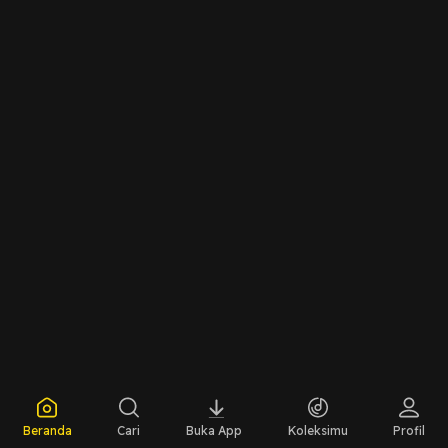
adiknya. Posisi anak saya sudah dibawa Pelaku Pertama
dan diturunkan dikampung kosong penuh semak semak.
Beranda
Cari
Buka App
Koleksimu
Profil