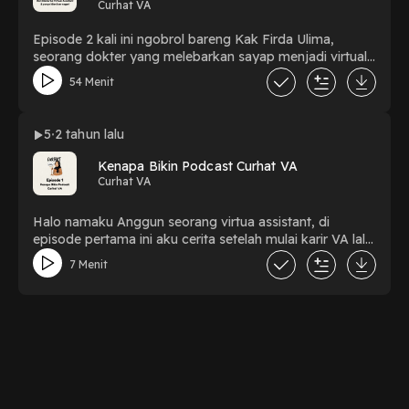
Curhat VA
Episode 2 kali ini ngobrol bareng Kak Firda Ulima,
seorang dokter yang melebarkan sayap menjadi virtual
assistant hingga akhirnya mendapatkan klien dari luar
54 Menit
negeri Leave a comment and share your thoughts:
https://open.firstory.me/user/clxai3yeb0vkx01u9ab799rvw
Powered by Firstory Hosting
5
2 tahun lalu
Kenapa Bikin Podcast Curhat VA
Curhat VA
Halo namaku Anggun seorang virtua assistant, di
episode pertama ini aku cerita setelah mulai karir VA lalu
tergerak bikin podcast tentang keresahan temen temen
7 Menit
virtual assistant Leave a comment and share your
thoughts:
https://open.firstory.me/user/clxai3yeb0vkx01u9ab799rvw
Powered by Firstory Hosting