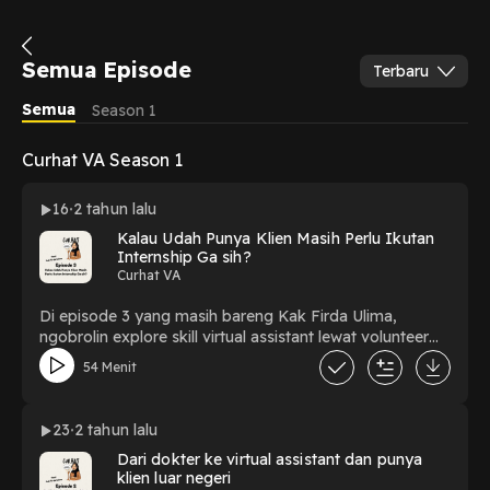
Semua Episode
Terbaru
Semua
Season 1
Curhat VA Season 1
16
2 tahun lalu
Kalau Udah Punya Klien Masih Perlu Ikutan
Internship Ga sih?
Curhat VA
Di episode 3 yang masih bareng Kak Firda Ulima,
ngobrolin explore skill virtual assistant lewat volunteer
Leave a comment and share your thoughts:
54 Menit
https://open.firstory.me/user/clxai3yeb0vkx01u9ab799rvw
Powered by Firstory Hosting
23
2 tahun lalu
Dari dokter ke virtual assistant dan punya
klien luar negeri