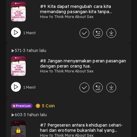
#9 Kita dapat mengubah cara kita
memandang pasangan kita tanpa
menyerah padanya.
How to Think More About Sex
1 Menit
571
3 tahun lalu
#8 Jangan menyamakan peran pasangan
dengan peran orang tua.
How to Think More About Sex
1 Menit
5
Coin
603
3 tahun lalu
#7 Pergeseran antara kehidupan sehari-
hari dan erotisme bukanlah hal yang
mudah.
How to Think More About Sex