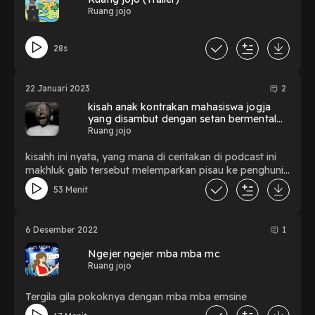
Ruang jojo
28s
22 Januari 2023
2
kisah anak kontrakan mahasiswa jogja
yang disambut dengan setan bermental
pembunuh
Ruang jojo
kisahh ini nyata, yang mana di ceritakan di podcast ini
makhluk gaib tersebut melemparkan pisau ke penghuni
kotrakan. pisau itu kena penghuni kotrakan gak ya?.
53 Menit
kalo kena, penghuni itu mati atau hidup ya?
6 Desember 2022
1
Ngejer ngejer mba mba mc
Ruang jojo
Tergila gila pokoknya dengan mba mba emsine