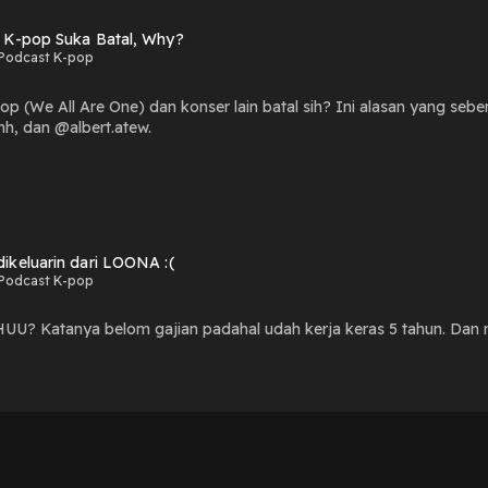
 K-pop Suka Batal, Why?
Podcast K-pop
p (We All Are One) dan konser lain batal sih? Ini alasan yang seb
h, dan @albert.atew.
ikeluarin dari LOONA :(
Podcast K-pop
U? Katanya belom gajian padahal udah kerja keras 5 tahun. Dan ma