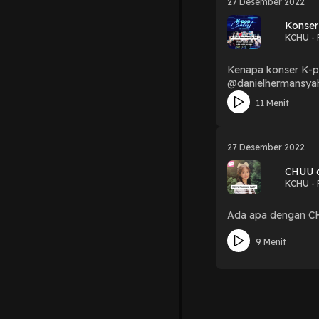
27 Desember 2022
Konser
KCHU - 
Kenapa konser K-po
@danielhermansyah
11 Menit
27 Desember 2022
CHUU d
KCHU - 
Ada apa dengan CHU
9 Menit