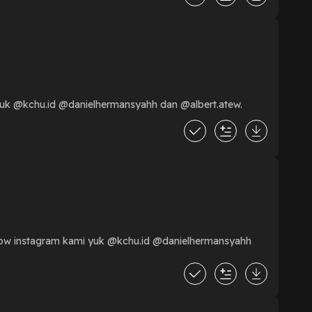
i yuk @kchu.id @danielhermansyahh dan @albert.atew.
llow instagram kami yuk @kchu.id @danielhermansyahh