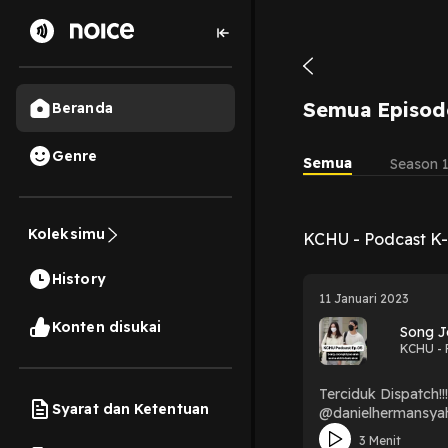
Semua Episod
Beranda
Genre
Semua
Season 
Koleksimu
KCHU - Podcast K-
History
11 Januari 2023
Konten disukai
Song J
KCHU - 
Terciduk Dispatch!!
Syarat dan Ketentuan
@danielhermansyah
3 Menit