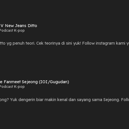
MV New Jeans Ditto
Podcast K-pop
to yg penuh teori. Cek teorinya di sini yuk! Follow instagram kam
e Fanmeet Sejeong (IOI/Gugudan)
Podcast K-pop
ong? Yuk dengerin biar makin kenal dan sayang sama Sejeong. Fo