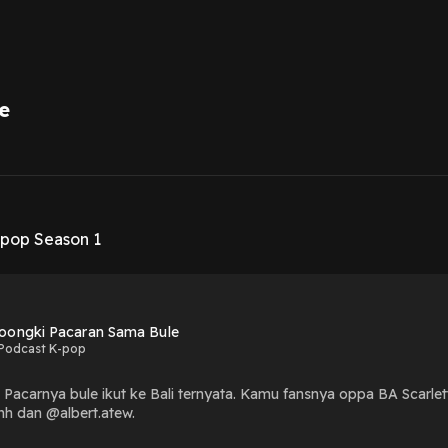
e
1
pop Season 1
oongki Pacaran Sama Bule
Podcast K-pop
! Pacarnya bule ikut ke Bali ternyata. Kamu fansnya oppa BA Scarle
h dan @albert.atew.