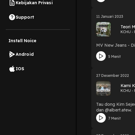
Kebijakan Privasi
11 Januari 2023
Support
Teori 
KCHU - 
Install Noice
MV New Jeans - Dit
Android
5 Menit
IOS
27 Desember 2022
Kami K
KCHU - 
Tau dong Kim Seje
dan @albert.atew.
7 Menit