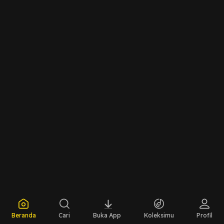
yang mempengaruhi generasi mendatang. Dengarkan
pembahasan kami tentang ancaman tak kasat mata
yang mengintai di balik ketegangan politik global.So
buat temen temen semua yang penasaran bisa banget
dengerin podcast kita, jangan lupa share ke temen,
keluarga dan semua orang yang kalian sayangi ya 🙌🏻
Beranda
Cari
Buka App
Koleksimu
Profil