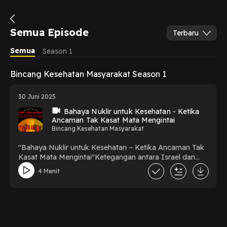
Semua Episode
Terbaru
Semua
Season 1
Bincang Kesehatan Masyarakat Season 1
30 Juni 2025
Bahaya Nuklir untuk Kesehatan - Ketika
Ancaman Tak Kasat Mata Mengintai
Bincang Kesehatan Masyarakat
"Bahaya Nuklir untuk Kesehatan – Ketika Ancaman Tak
Kasat Mata Mengintai"Ketegangan antara Israel dan
Iran kembali memunculkan kekhawatiran dunia akan
4 Menit
potensi perang nuklir. Di balik konflik geopolitik tersebut,
ada ancaman senyap yang sering terlupakan: dampak
radiasi nuklir terhadap kesehatan manusia. Episode ini
membahas bagaimana senjata nuklir bukan hanya soal
ledakan, tapi juga soal risiko jangka panjang seperti
kanker, kerusakan genetik, hingga bencana lingkungan