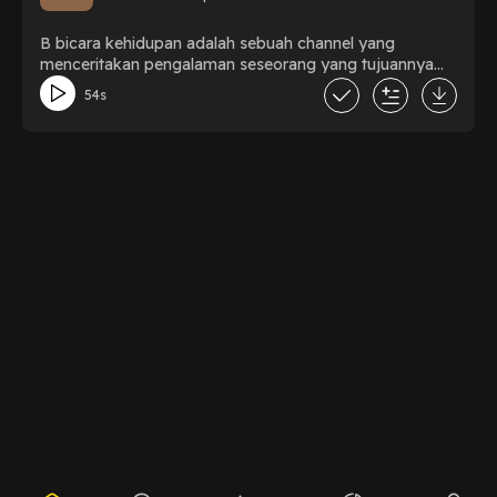
B bicara kehidupan adalah sebuah channel yang
menceritakan pengalaman seseorang yang tujuannya
adalah memberi manfaat kepada yang mendengarkan
54s
dan menjadikan sebuah pengetahuan.