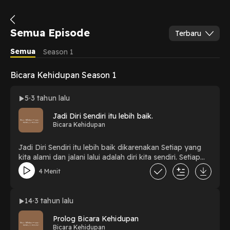
Semua Episode
Terbaru
Semua
Season 1
Bicara Kehidupan Season 1
5
3 tahun lalu
Jadi Diri Sendiri itu lebih baik.
Bicara Kehidupan
Jadi Diri Sendiri itu lebih baik dikarenakan Setiap yang
kita alami dan jalani lalui adalah diri kita sendiri. Setiap
perjalanan tidak akan pernah sama dengan orang lain
4 Menit
rasakan.. tapi pengalaman orang lain menjadi nilai
tambah untuk pengetahuan diri sendiri bagaimana
mengarungi kehidupan.
14
3 tahun lalu
Prolog Bicara Kehidupan
Bicara Kehidupan