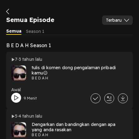
Semua Episode
Terbaru
Semua
Season 1
B E D A H Season 1
7
3 tahun lalu
tulis di komen dong pengalaman pribadi
kamu😉
B E D A H
Awal
9 Menit
5
4 tahun lalu
Dengarkan dan bandingkan dengan apa
yang anda rasakan
B E D A H