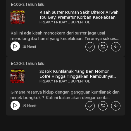
BuPentol TIKTOK : bupentol SPOTIFY : BUPENTOL
103
2 tahun lalu
NOICE : BUPENTOL Thank You For Watching!!!
Kisah Suster Rumah Sakit Diteror Arwah
#BUPENTOL #getihanak #pesugihan #kisahnyata
Ibu Bayi Prematur Korban Kecelakaan
#freakyfriday #horror #misteri
FREAKY FRIDAY I BUPENTOL
Kali ini ada kisah mencekam dari suster jaga usai
menolong ibu hamil yang kecelakaan. Terornya sukses
bikin merinding!LIKE, COMMENT, SHARE &
18 Menit
SUBSCRIBE !Follow me on :YOUTUBE:
BUPENTOLINSTAGRAM : @rebecca.bathFACEBOOK :
BuPentolTIKTOK : bupentolSPOTIFY :
120
2 tahun lalu
BUPENTOLNOICE : BUPENTOLThank You For
Sosok Kuntilanak Yang Beri Nomor
Watching!!!#BUPENTOL#freakyfriday#horror#misteri#kisahn
Lotre Hingga Tinggalkan Rambutnya!
#ceritaviral#arwahibuhamil#susterrumahsakit#ceritanyata
Apa benar Itu Jin Khodam?
FREAKY FRIDAY I BUPENTOL
Gimana rasanya hidup dengan gangguan kuntilanak dan
nenek bongkok ? Kali ini kalian akan dengar cerita
gimana kuntilanak dan nenek bongkok itu ikut terus
19 Menit
denganku!Saksikan selengkapnya di Channel Youtube
BUPENTOLLIKE, COMMENT, SHARE & SUBSCRIBE
!Follow me on :YOUTUBE: BUPENTOLINSTAGRAM :
@rebecca.bathFACEBOOK : BuPentolTIKTOK :