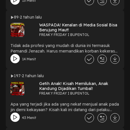
15 Menit
COMMENT, SHARE & SUBSCRIBE ! Follow me on :
YOUTUBE: BUPENTOL INSTAGRAM : @rebecca.bath
FACEBOOK : BuPentol TIKTOK : bupentol SPOTIFY :
89
2 tahun lalu
BUPENTOL NOICE : BUPENTOL Thank You For
WASPADA! Kenalan di Media Sosial Bisa
Watching!!! #BUPENTOL #freakyfriday #horror #misteri
Berujung Maut!
#kisahnyata #viral #ceritaviral #vilaangker #ceritanyata
FREAKY FRIDAY I BUPENTOL
Tidak ada profesi yang mudah di dunia ini termasuk
Pemandi Jenazah. Harus memandikan korban kekerasan
yang kehilangan jarinya sungguh memilukan! Bagaimana
14 Menit
kisah lengkapnya? LIKE, COMMENT, SHARE &
SUBSCRIBE ! Follow me on : YOUTUBE:
BUPENTOLINSTAGRAM : @rebecca.bath FACEBOOK :
197
2 tahun lalu
BuPentol TIKTOK : bupentol SPOTIFY : BUPENTOL
Getih Anak! Kisah Memilukan, Anak
NOICE : BUPENTOL Thank You For Watching!!!
Kandung Dijadikan Tumbal!
#BUPENTOL #pemandijenazah #jenazah #kisahnyata
FREAKY FRIDAY I BUPENTOL
#freakyfriday #horror #misteri #onlinedating
#mediasosial
Apa yang terjadi jika ada yang nekat menjual anak pada
jin demi kekayaan? Kisah kali ini datang dari pelaku
pesugihan Getih Anak! LIKE, COMMENT, SHARE &
43 Menit
SUBSCRIBE ! Follow me on : YOUTUBE:
BUPENTOLINSTAGRAM : @rebecca.bath FACEBOOK :