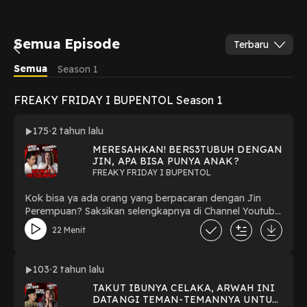
Semua Episode
Terbaru
Semua
Season 1
FREAKY FRIDAY I BUPENTOL Season 1
175
2 tahun lalu
MERESAHKAN! BERS3TUBUH DENGAN
JIN, APA BISA PUNYA ANAK?
FREAKY FRIDAY I BUPENTOL
Kok bisa ya ada orang yang berpacaran dengan Jin
Perempuan? Saksikan selengkapnya di Channel Youtube
BUPENTOL! LIKE, COMMENT, SHARE & SUBSCRIBE !
22 Menit
Follow me on : YOUTUBE: BUPENTOLINSTAGRAM :
@rebecca.bath FACEBOOK : BuPentol TIKTOK :
bupentol SPOTIFY : BUPENTOL NOICE : BUPENTOL
103
2 tahun lalu
Thank You For Watching!!! #BUPENTOL #freakyfriday
TAKUT IBUNYA CELAKA, ARWAH INI
#horor #jinperempuan #disukaijin #jin #kisahnyata
DATANGI TEMAN-TEMANNYA UNTUK
#ceritaviral #misteri