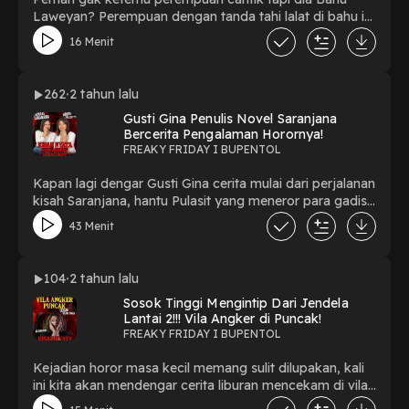
Laweyan? Perempuan dengan tanda tahi lalat di bahu ini
mitosnya, jika ada pria yang menikahi mereka maka
16 Menit
siap-siap untuk mati mengenaskan! Penasaran sama
kisahnya? LIKE, COMMENT, SHARE & SUBSCRIBE !
Follow me on : YOUTUBE: BUPOENTOLINSTAGRAM :
262
2 tahun lalu
@rebecca.bath FACEBOOK : BuPentol TIKTOK :
Gusti Gina Penulis Novel Saranjana
bupentol SPOTIFY : BUPENTOL NOICE : BUPENTOL
Bercerita Pengalaman Horornya!
Thank You For Watching!!! #BUPENTOL #freakyfriday
FREAKY FRIDAY I BUPENTOL
#horror #misteri #kisahnyata #viral #ceritaviral
#BahuLaweyan #ceritanyata
Kapan lagi dengar Gusti Gina cerita mulai dari perjalanan
kisah Saranjana, hantu Pulasit yang meneror para gadis
Kalimantan, dan horornya rumah dia yang sering jadi
43 Menit
tempat pembuangan mayat! Penasaran kan pasti?
LIKE, COMMENT, SHARE & SUBSCRIBE ! Follow me on
: YOUTUBE: BUPENTOLINSTAGRAM : @rebecca.bath
104
2 tahun lalu
FACEBOOK : BuPentol TIKTOK : bupentol SPOTIFY :
Sosok Tinggi Mengintip Dari Jendela
BUPENTOL NOICE : BUPENTOL Thank You For
Lantai 2!!! Vila Angker di Puncak!
Watching!!! #BUPENTOL #freakyfriday #horrorstories
FREAKY FRIDAY I BUPENTOL
#misteri #ceritanyata #saranjana #gustigina
#kalimantan #pulasit
Kejadian horor masa kecil memang sulit dilupakan, kali
ini kita akan mendengar cerita liburan mencekam di vila
yang membekas hingga kini, penasaran? LIKE,