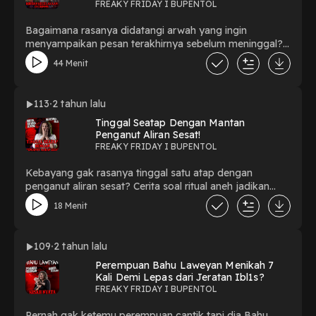
MINTA TOLONG!
FREAKY FRIDAY I BUPENTOL
Bagaimana rasanya didatangi arwah yang ingin
menyampaikan pesan terakhirnya sebelum meninggal?
LIKE, COMMENT, SHARE & SUBSCRIBE ! Follow me on
44 Menit
:YOUTUBE: BUPENTOL INSTAGRAM : @rebecca.bath
FACEBOOK : BuPentol TIKTOK : bupentol SPOTIFY :
BUPENTOL NOICE : BUPENTOL Thank You For
113
2 tahun lalu
Watching!!! #BUPENTOL #freakyfriday #horor
Tinggal Seatap Dengan Mantan
#arwahmintatolong #korbankecelakaan
Penganut Aliran Sesat!
#arwahkorbankecelakaan #arwahgentayangan
FREAKY FRIDAY I BUPENTOL
#kisahnyata #ceritaviral #misteri
Kebayang gak rasanya tinggal satu atap dengan
penganut aliran sesat? Cerita soal ritual aneh jadikan
mata setan sebagai jimat! LIKE, COMMENT, SHARE &
18 Menit
SUBSCRIBE !Follow me on :YOUTUBE: BUPENTOL
INSTAGRAM : @rebecca.bath FACEBOOK : BuPentol
TIKTOK : bupentol SPOTIFY : BUPENTOL NOICE :
109
2 tahun lalu
BUPENTOL Thank You For Watching!!! #BUPENTOL
Perempuan Bahu Laweyan Menikah 7
#freakyfriday #horror #misteri #kisahnyata #viral
Kali Demi Lepas dari Jeratan Ibl1s?
#ceritaviral #aliransesat #ceritanyata #dukun
FREAKY FRIDAY I BUPENTOL
Pernah gak ketemu perempuan cantik tapi dia Bahu