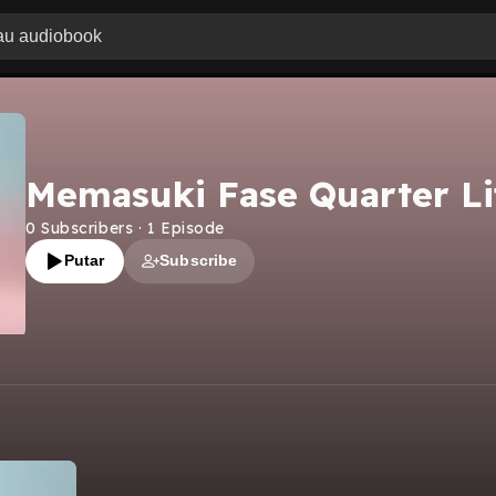
Memasuki Fase Quarter Lif
0
Subscribers
·
1
Episode
Putar
Subscribe