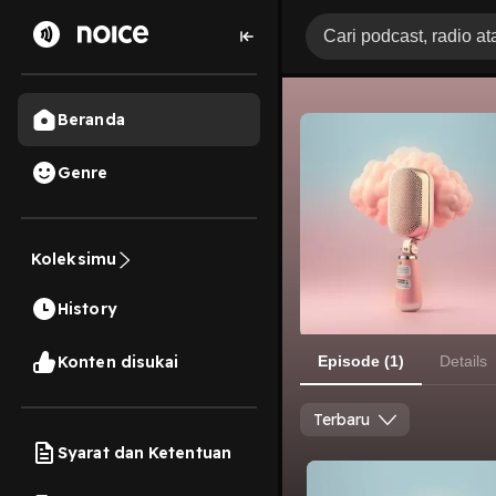
Beranda
Genre
Koleksimu
History
Konten disukai
Episode (1)
Details
Terbaru
Syarat dan Ketentuan