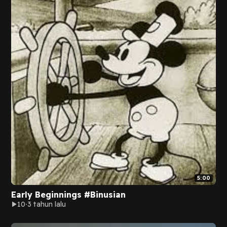
5:00
Early Beginnings #Binusian
10
3 tahun lalu