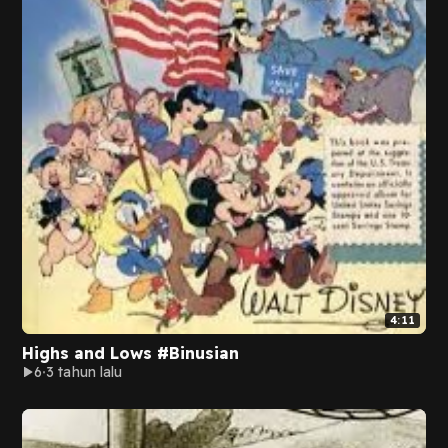
4:11
Highs and Lows #Binusian
6
3 tahun lalu