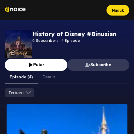
Masuk
History of Disney #Binusian
0
Subscribers
·
4
Episode
Putar
Subscribe
Episode (4)
Details
Terbaru