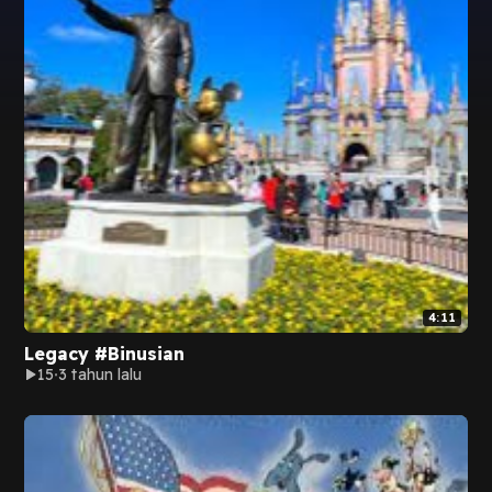
4:11
Legacy #Binusian
15
3 tahun lalu