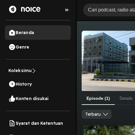
Beranda
Genre
Koleksimu
History
Konten disukai
Episode (1)
Details
Terbaru
Syarat dan Ketentuan