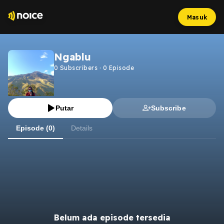
Masuk
Ngablu
0
Subscribers
·
0
Episode
Putar
Subscribe
Episode (0)
Details
Belum ada episode tersedia