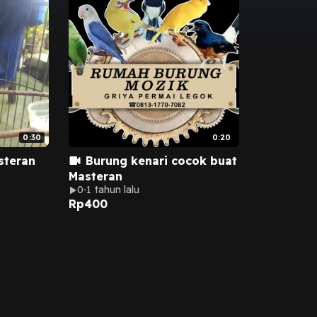
0:30
0:20
steran
Burung kenari cocok buat
Masteran
0
1 tahun lalu
Rp
400