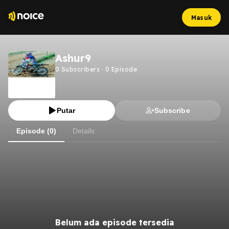
Masuk
Ashur9
0
Subscribers
·
0
Episode
Putar
Subscribe
Episode (0)
Details
Belum ada episode tersedia